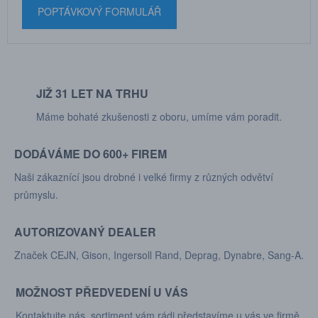
POPTÁVKOVÝ FORMULÁŘ
JIŽ 31 LET NA TRHU
Máme bohaté zkušenosti z oboru, umíme vám poradit.
DODÁVÁME DO 600+ FIREM
Naši zákaznící jsou drobné i velké firmy z různých odvětví
průmyslu.
AUTORIZOVANÝ DEALER
Značek CEJN, Gison, Ingersoll Rand, Deprag, Dynabre, Sang-A.
MOŽNOST PŘEDVEDENÍ U VÁS
Kontaktujte nás, sortiment vám rádi představíme u vás ve firmě.