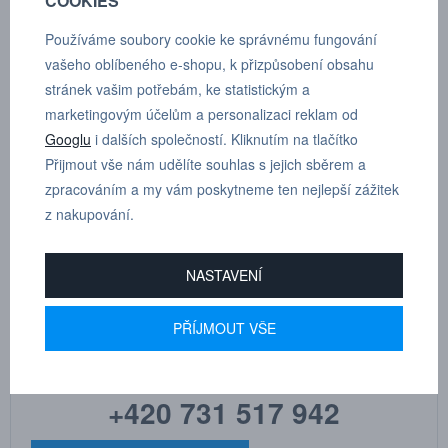
COOKIES
POPTÁVKA
TECHNICKÉ ÚDAJE
Používáme soubory cookie ke správnému fungování
vašeho oblíbeného e-shopu, k přizpůsobení obsahu
stránek vašim potřebám, ke statistickým a
Protiprachové krytky jsou přibaleny ke každé desce, ale lze je
marketingovým účelům a personalizaci reklam od
nakoupit i samostatně.
Googlu
i dalších společností. Kliknutím na tlačítko
Přijmout vše nám udělíte souhlas s jejich sběrem a
Pro desku s:
vnějším závitem a elektrickým konektorem
zpracováním a my vám poskytneme ten nejlepší zážitek
z nakupování.
NASTAVENÍ
MARTIN
DRHOLEC
PŘÍJMOUT VŠE
technické poradenství
+420 731 517 942