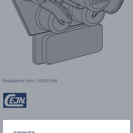
Katalogové číslo: 109321066