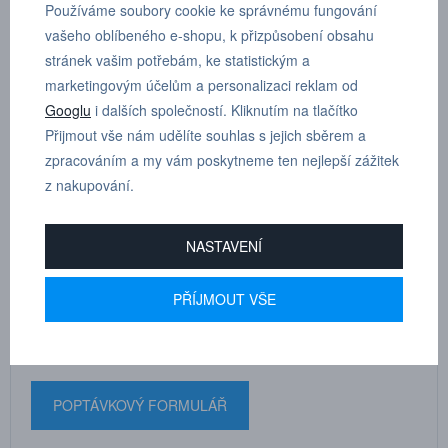
Používáme soubory cookie ke správnému fungování
vašeho oblíbeného e-shopu, k přizpůsobení obsahu
Protiprachové krytky jsou přibaleny ke každé desce, ale lze je
stránek vašim potřebám, ke statistickým a
nakoupit i samostatně.
marketingovým účelům a personalizaci reklam od
Googlu
i dalších společností. Kliknutím na tlačítko
Pro desku s:
vnitřním závitem a elektrickým konektorem
Přijmout vše nám udělíte souhlas s jejich sběrem a
zpracováním a my vám poskytneme ten nejlepší zážitek
z nakupování.
MARTIN
NASTAVENÍ
DRHOLEC
technické poradenství
PŘÍJMOUT VŠE
+420 731 517 942
POPTÁVKOVÝ FORMULÁŘ