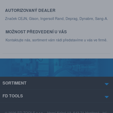
AUTORIZOVANÝ DEALER
Značek CEJN, Gison, Ingersoll Rand, Deprag, Dynabre, Sang-A.
MOŽNOST PŘEDVEDENÍ U VÁS
Kontaktujte nás, sortiment vám rádi představíme u vás ve firmě.
SORTIMENT
FD TOOLS
© 2026 FD TOOLS s.r.o. - Horní Kalná 13, 543 71 Hostinné - tel.: