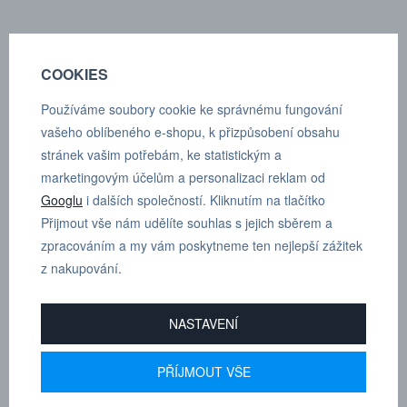
COOKIES
POPTÁVKA
TECHNICKÉ ÚDAJE
Používáme soubory cookie ke správnému fungování
vašeho oblíbeného e-shopu, k přizpůsobení obsahu
Krytka proti prachu s drátem pro krytí vsuvky (samce).
stránek vašim potřebám, ke statistickým a
marketingovým účelům a personalizaci reklam od
Technické parametry:
Googlu
i dalších společností. Kliknutím na tlačítko
Přijmout vše nám udělíte souhlas s jejich sběrem a
Kategorie:
Krytka proti prachu s drátem
zpracováním a my vám poskytneme ten nejlepší zážitek
Hlavní materiál:
Plast
z nakupování.
Vhodná pro:
Vsuvku BLX 717
NASTAVENÍ
PŘÍJMOUT VŠE