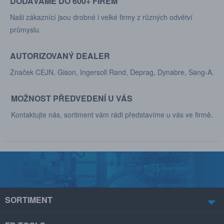
DODÁVÁME DO 600+ FIREM
Naši zákaznící jsou drobné i velké firmy z různých odvětví
průmyslu.
AUTORIZOVANÝ DEALER
Značek CEJN, Gison, Ingersoll Rand, Deprag, Dynabre, Sang-A.
MOŽNOST PŘEDVEDENÍ U VÁS
Kontaktujte nás, sortiment vám rádi představíme u vás ve firmě.
SORTIMENT