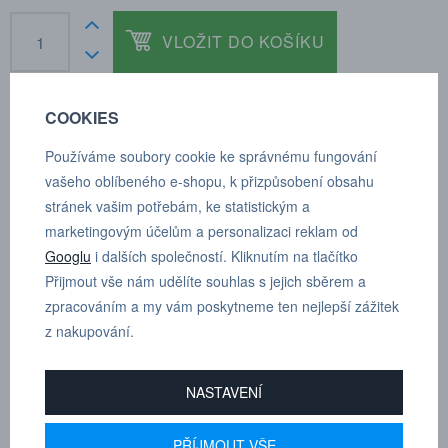
VLOŽIT DO KOŠÍKU
COOKIES
POPTÁVKA
TECHNICKÉ ÚDAJE
Používáme soubory cookie ke správnému fungování
vašeho oblíbeného e-shopu, k přizpůsobení obsahu
stránek vašim potřebám, ke statistickým a
marketingovým účelům a personalizaci reklam od
Vnější x vnitřní průměr mm: 4.0 x 2.5
Googlu
i dalších společností. Kliknutím na tlačítko
Max. pracovní tlak: 13 barů
Přijmout vše nám udělíte souhlas s jejich sběrem a
Min. rádius ohybu: 10
zpracováním a my vám poskytneme ten nejlepší zážitek
Cena za 1 m
z nakupování.
Podle barvy:
červená
NASTAVENÍ
Dle tloušťky hadice
4
PŘÍJMOUT VŠE