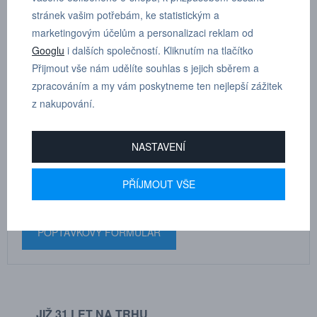
stránek vašim potřebám, ke statistickým a
Sada středících šroubů.
marketingovým účelům a personalizaci reklam od
Googlu
i dalších společností. Kliknutím na tlačítko
Přijmout vše nám udělíte souhlas s jejich sběrem a
zpracováním a my vám poskytneme ten nejlepší zážitek
z nakupování.
MARTIN
DRHOLEC
NASTAVENÍ
technické poradenství
PŘÍJMOUT VŠE
+420 731 517 942
POPTÁVKOVÝ FORMULÁŘ
JIŽ 31 LET NA TRHU