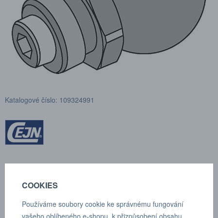
Katalogové číslo: 109324991
COOKIES
POPTÁVKA
TECHNICKÉ ÚDAJE
Používáme soubory cookie ke správnému fungování
vašeho oblíbeného e-shopu, k přizpůsobení obsahu