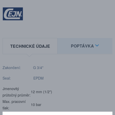
POPTÁVKA
TECHNICKÉ ÚDAJE
Zakončení: G 3/4"
Seal: EPDM
Jmenovitý
12 mm (1/2")
průtočný průměr:
Max. pracovní
10 bar
tlak:
Min. průtlak:
40 bar