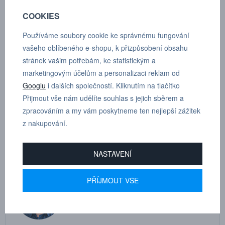
Rozmezí teplot:
-40°C — +150°C
COOKIES
Materiál spojky:
Tvrdý eloxovaný hliník
Používáme soubory cookie ke správnému fungování
Materiál vsuvky:
Kalená eloxovaný hliník
vašeho oblíbeného e-shopu, k přizpůsobení obsahu
Kv (dvojitý
8.08
stránek vašim potřebám, ke statistickým a
uzávěr):
marketingovým účelům a personalizaci reklam od
Cv (dvojitý
9.34
Googlu
i dalších společností. Kliknutím na tlačítko
uzávěr):
Přijmout vše nám udělíte souhlas s jejich sběrem a
Průtokový součinitel Kv/Cv je specifikován pro
Komentář:
zpracováním a my vám poskytneme ten nejlepší zážitek
směr průtoku s nejnižší hodnotou.
z nakupování.
Materiál těsnění:
EPDM -30°C - +150°C; FMVQ -40°C - +150°C
NASTAVENÍ
PŘÍJMOUT VŠE
MARTIN
DRHOLEC
technické poradenství