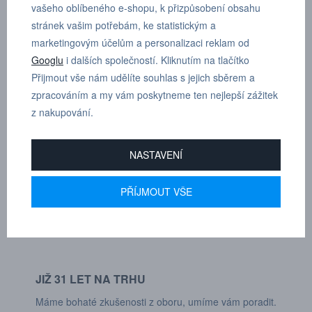
vašeho oblíbeného e-shopu, k přizpůsobení obsahu
stránek vašim potřebám, ke statistickým a
marketingovým účelům a personalizaci reklam od
Googlu
i dalších společností. Kliknutím na tlačítko
Přijmout vše nám udělíte souhlas s jejich sběrem a
MARTIN
zpracováním a my vám poskytneme ten nejlepší zážitek
DRHOLEC
z nakupování.
technické poradenství
NASTAVENÍ
+420 731 517 942
PŘÍJMOUT VŠE
POPTÁVKOVÝ FORMULÁŘ
JIŽ 31 LET NA TRHU
Máme bohaté zkušenosti z oboru, umíme vám poradit.