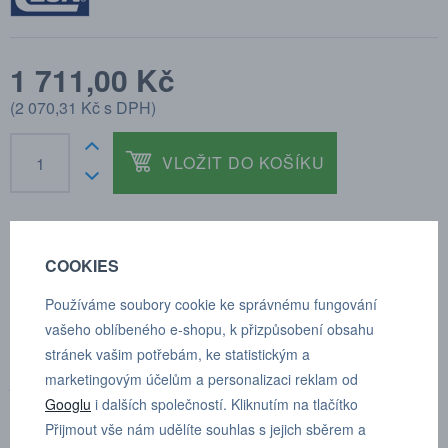
1 711,00 Kč
(
2 070,31 Kč
s DPH)
VLOŽIT DO KOŠÍKU
COOKIES
POPTÁVKA
TECHNICKÉ ÚDAJE
Používáme soubory cookie ke správnému fungování
vašeho oblíbeného e-shopu, k přizpůsobení obsahu
stránek vašim potřebám, ke statistickým a
Pro možnost množstevní slevy nás kontaktujte
marketingovým účelům a personalizaci reklam od
prostřednictvím poptávkového formuláře.
Googlu
i dalších společností. Kliknutím na tlačítko
Multiflow - nastavitelná tryska
Přijmout vše nám udělíte souhlas s jejich sběrem a