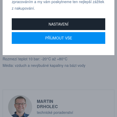
Průtok vzduchu: 200 - 1200 l/min
zpracováním a my vám poskytneme ten nejlepší zážitek
Průtok vody: 5 - 25 l/min
z nakupování.
Připojení: vnitřní závit G 1/2" Mosaz
Hmotnost: 174 g
NASTAVENÍ
Hlučnost vzduchu: 79 - 101 dBA
Max. pracovní tlak: 16 bar
PŘÍJMOUT VŠE
Min. tlak roztržení: 64 bar
Materiál: POM, TPE, Hliník
Rozmezí teplot 16 bar: -20°C až +60°C
Rozmezí teplot 10 bar: -20°C až +80°C
Média: vzduch a nevýbušné kapaliny na bázi vody
MARTIN
DRHOLEC
technické poradenství