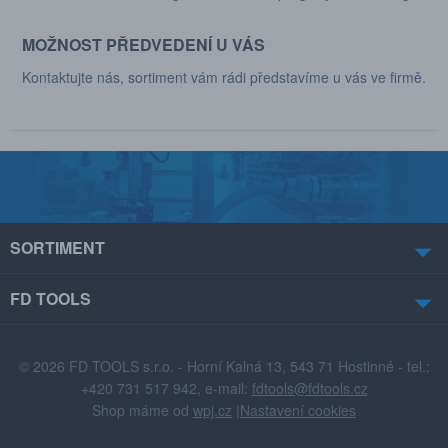
MOŽNOST PŘEDVEDENÍ U VÁS
Kontaktujte nás, sortiment vám rádi představíme u vás ve firmě.
SORTIMENT
FD TOOLS
© 2026 FD TOOLS s.r.o. - Horní Kalná 13, 543 71 Hostinné - tel.:
+420 731 517 942, e-mail:
fdtools@fdtools.cz
Shop máme od
wpj.cz
|
Nastavení cookies