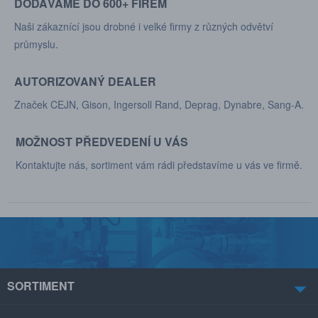
DODÁVÁME DO 600+ FIREM
Naši zákaznící jsou drobné i velké firmy z různých odvětví
průmyslu.
AUTORIZOVANÝ DEALER
Značek CEJN, Gison, Ingersoll Rand, Deprag, Dynabre, Sang-A.
MOŽNOST PŘEDVEDENÍ U VÁS
Kontaktujte nás, sortiment vám rádi představíme u vás ve firmě.
SORTIMENT