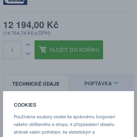
12 194,00 Kč
(
14 754,74 Kč
s DPH)
VLOŽIT DO KOŠÍKU
POPTÁVKA
TECHNICKÉ ÚDAJE
COOKIES
Technické údaje
Používáme soubory cookie ke správnému fungování
Délka kabelu: 17 m
vašeho oblíbeného e-shopu, k přizpůsobení obsahu
stránek vašim potřebám, ke statistickým a
Zakončení: CH zástrčka