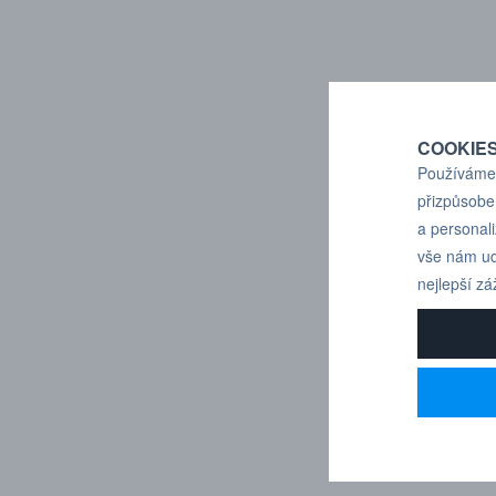
COOKIE
Používáme 
přizpůsobe
a personal
vše nám ud
nejlepší zá