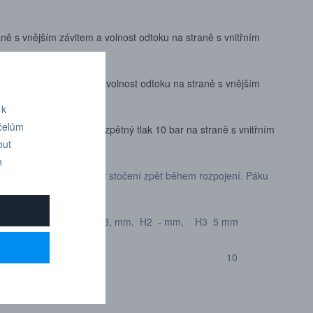
aně s vnějším závitem a volnost odtoku na straně s vnitřním
aně s vnitřním závitem a volnost odtoku na straně s vnějším
 k
účelům
aně s vnějším závitem a zpětný tlak 10 bar na straně s vnitřním
out
n
tlak může způsobit efekt stočení zpět během rozpojení. Páku
, W 132 mm, H1 73, mm, H2 - mm, H3 5 mm
10