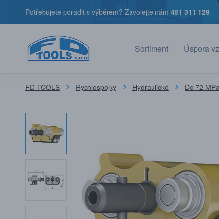
Potřebujete poradit s výběrem? Zavolejte nám
481 311 129
Sortiment
Úspora vz
FD TOOLS
Rychlospojky
Hydraulické
Do 72 MPa 