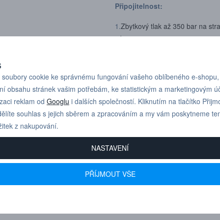
Připojitelnost:
1.
Zbytkový tlak až 350 bar na str
závitem.
2.
Zbytkový tlak až 250 bar na str
S
závitem.
soubory cookie ke správnému fungování vašeho oblíbeného e-shopu,
ní obsahu stránek vašim potřebám, ke statistickým a marketingovým 
3.
Zbytkový tlak až 250 bar na str
izaci reklam od
Googlu
i dalších společností. Kliknutím na tlačítko Přijm
závitem.
ělíte souhlas s jejich sběrem a zpracováním a my vám poskytneme te
Odpojení pod tlakem:
Zbytkový 
žitek z nakupování.
vždy pevně uchopte.
NASTAVENÍ
Rozměry produktu:
L 139 mm
PŘÍJMOUT VŠE
Jmenovitý průtok