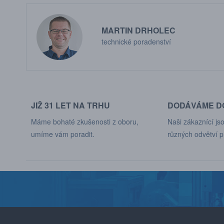
MARTIN DRHOLEC
technické poradenství
JIŽ 31 LET NA TRHU
DODÁVÁME DO
Máme bohaté zkušenosti z oboru,
Naši zákaznící jso
umíme vám poradit.
různých odvětví p