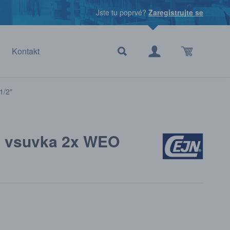
Jste tu poprvé?
Zaregistrujte se
Kontakt
1/2"
0, vsuvka 2x WEO