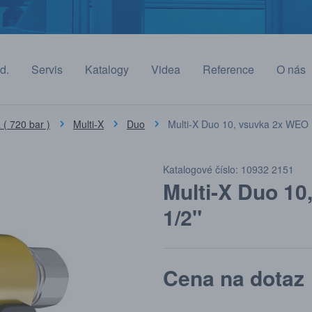
d.
Servis
Katalogy
Videa
Reference
O nás
( 720 bar )
Multi-X
Duo
Multi-X Duo 10, vsuvka 2x WEO 
Katalogové číslo: 10932 2151
Multi-X Duo 1
1/2"
Cena na dotaz