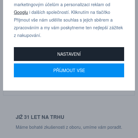
marketingovým účelům a personalizaci reklam od
Googlu
i dalších společností. Kliknutím na tlačítko
Přijmout vše nám udělíte souhlas s jejich sběrem a
zpracováním a my vám poskytneme ten nejlepší zážitek
MARTIN
z nakupování.
DRHOLEC
technické poradenství
NASTAVENÍ
+420 731 517 942
PŘÍJMOUT VŠE
POPTÁVKOVÝ FORMULÁŘ
JIŽ 31 LET NA TRHU
Máme bohaté zkušenosti z oboru, umíme vám poradit.