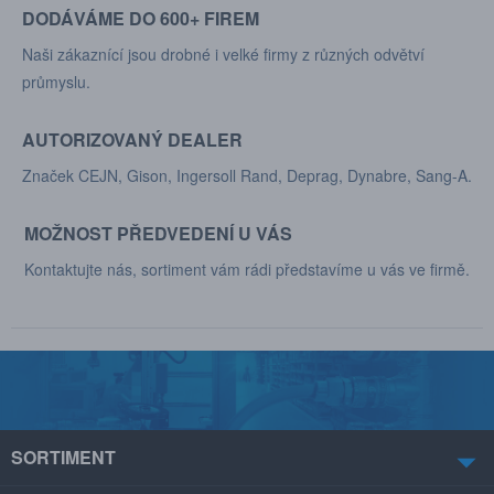
DODÁVÁME DO 600+ FIREM
Naši zákaznící jsou drobné i velké firmy z různých odvětví
průmyslu.
AUTORIZOVANÝ DEALER
Značek CEJN, Gison, Ingersoll Rand, Deprag, Dynabre, Sang-A.
MOŽNOST PŘEDVEDENÍ U VÁS
Kontaktujte nás, sortiment vám rádi představíme u vás ve firmě.
SORTIMENT