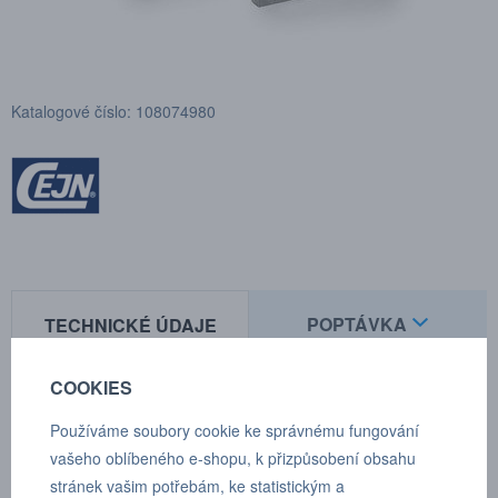
Katalogové číslo: 108074980
POPTÁVKA
TECHNICKÉ ÚDAJE
COOKIES
Montážní držák pro TLX.
Používáme soubory cookie ke správnému fungování
vašeho oblíbeného e-shopu, k přizpůsobení obsahu
Série 807 - 1 1/4".
stránek vašim potřebám, ke statistickým a