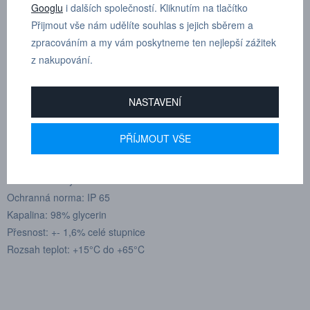
Googlu
i dalších společností. Kliknutím na tlačítko
F 86 mm
Přijmout vše nám udělíte souhlas s jejich sběrem a
H 20 mm
zpracováním a my vám poskytneme ten nejlepší zážitek
z nakupování.
N 22 mm
Technická data
NASTAVENÍ
Max. doporučený pracovní tlak: 75% rozsahu stupnice.
Materiál: Nerezavějící ocel AISI 316 a AISI 304. Ciferník je hliníkový
PŘÍJMOUT VŠE
a černým tiskem. Ručičky jsou z hliníku, nebo z nerez. oceli.
Těsnění je z polychloroprénu. Kryt ciferníku je z plexiskla.
Označení: bary a PSI
Ochranná norma: IP 65
Kapalina: 98% glycerin
Přesnost: +- 1,6% celé stupnice
Rozsah teplot: +15°C do +65°C