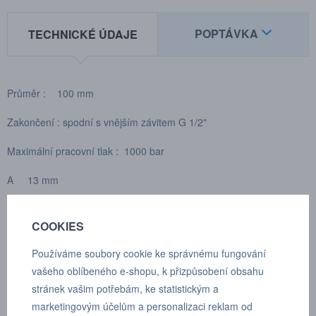
POPTÁVKA
TECHNICKÉ ÚDAJE
Průměr : 100 mm
Zakončení : spodní s vnějším závitem G 1/2"
Maximální pracovní tlak : 1000 bar
A 13 mm
B 48,6 mm
COOKIES
C 15 mm
Používáme soubory cookie ke správnému fungování
D 101 mm
vašeho oblíbeného e-shopu, k přizpůsobení obsahu
stránek vašim potřebám, ke statistickým a
E 110,6 mm
marketingovým účelům a personalizaci reklam od