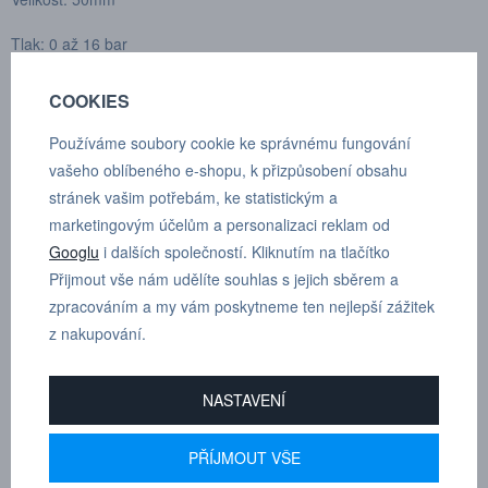
Tlak: 0 až 16 bar
Připojení G 1/4"
COOKIES
Výrobce: WIKA
Používáme soubory cookie ke správnému fungování
vašeho oblíbeného e-shopu, k přizpůsobení obsahu
Materiál:
Těleso - plast, Měřící systém - slitina mědi, průhledný kryt
stránek vašim potřebám, ke statistickým a
- průhledný plast
marketingovým účelům a personalizaci reklam od
Rozsah teplot:
-20°C až + 60°C
Googlu
i dalších společností. Kliknutím na tlačítko
Přijmout vše nám udělíte souhlas s jejich sběrem a
Stupeň krytí:
IP 42
zpracováním a my vám poskytneme ten nejlepší zážitek
z nakupování.
Rozsah stupnice:
vnější stupnice indikace v barech
vnitřní stupnice indikace v PSI
NASTAVENÍ
PŘÍJMOUT VŠE