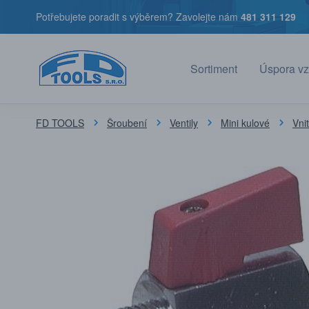
Potřebujete poradit s výběrem? Zavolejte nám
481 311 129
Sortiment
Úspora vz
FD TOOLS
Šroubení
Ventily
Mini kulové
Vnit