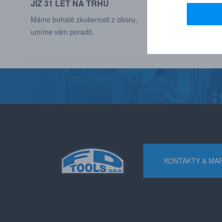
JIŽ 31 LET NA TRHU
DODÁVÁME DO
Máme bohaté zkušenosti z oboru,
Naši zákaznící jso
umíme vám poradit.
různých odvětví p
KONTAKTY & MA