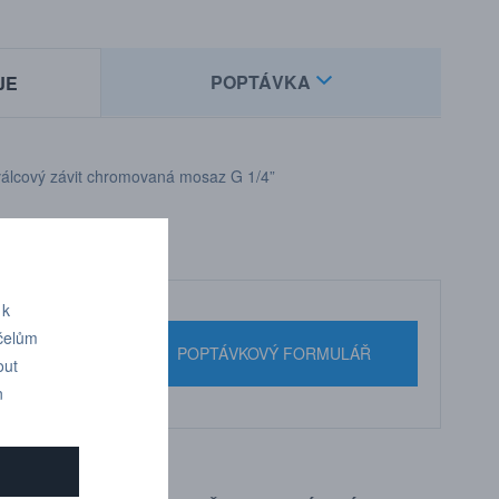
POPTÁVKA
JE
ší válcový závit chromovaná mosaz G 1/4”
 k
účelům
nebo pište
POPTÁVKOVÝ FORMULÁŘ
out
n