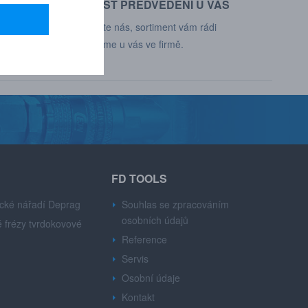
MOŽNOST PŘEDVEDENÍ U VÁS
d, Deprag,
Kontaktujte nás, sortiment vám rádi
představíme u vás ve firmě.
FD TOOLS
cké nářadí Deprag
Souhlas se zpracováním
osobních údajů
 frézy tvrdokovové
Reference
Servis
Osobní údaje
Kontakt