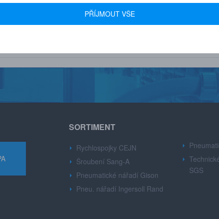
 600+ FIREM
AUTORIZOVANÝ DEALER
PŘÍJMOUT VŠE
u drobné i velké firmy z
Značek CEJN, Gison, Ingersoll Ran
růmyslu.
Dynabre, Sang-A.
SORTIMENT
Pneumati
Rychlospojky CEJN
PA
Technické
Šroubení Sang-A
SGS
Pneumatické nářadí Gison
Pneu. nářadí Ingersoll Rand