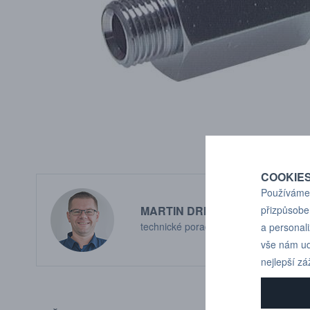
COOKIE
Používáme 
MARTIN DRHOLEC
přizpůsobe
technické poradenství
a personal
vše nám ud
nejlepší zá