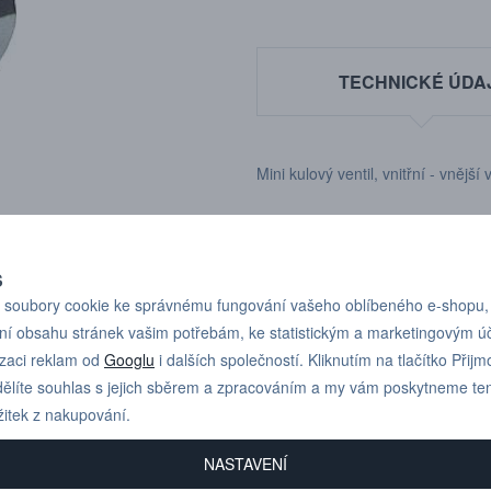
TECHNICKÉ ÚDA
Mini kulový ventil, vnitřní - vněj
S
soubory cookie ke správnému fungování vašeho oblíbeného e-shopu,
ní obsahu stránek vašim potřebám, ke statistickým a marketingovým 
Pro technické dotazy
+420 731 517 942
izaci reklam od
Googlu
i dalších společností. Kliknutím na tlačítko Přijm
nebo poptávky volejte
ělíte souhlas s jejich sběrem a zpracováním a my vám poskytneme te
žitek z nakupování.
NASTAVENÍ