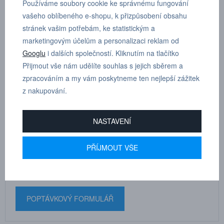
Používáme soubory cookie ke správnému fungování
vašeho oblíbeného e-shopu, k přizpůsobení obsahu
Y - šroubení otočné, válcový závit s o-kroužkem, vnější šestihran G
stránek vašim potřebám, ke statistickým a
1/8”, D 6 mm
marketingovým účelům a personalizaci reklam od
Googlu
i dalších společností. Kliknutím na tlačítko
Dle tloušťky hadice
6
Přijmout vše nám udělíte souhlas s jejich sběrem a
zpracováním a my vám poskytneme ten nejlepší zážitek
z nakupování.
MARTIN
NASTAVENÍ
DRHOLEC
technické poradenství
PŘÍJMOUT VŠE
+420 731 517 942
POPTÁVKOVÝ FORMULÁŘ