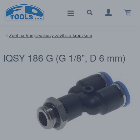
Vnější válcový závit s o-kroužkem
IQSY 186 G (G 1/8”, D 6 mm)