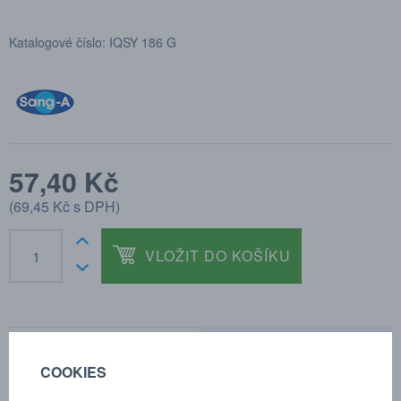
Katalogové číslo: IQSY 186 G
57,40 Kč
(
69,45 Kč
s DPH)
VLOŽIT DO KOŠÍKU
POPTÁVKA
TECHNICKÉ ÚDAJE
COOKIES