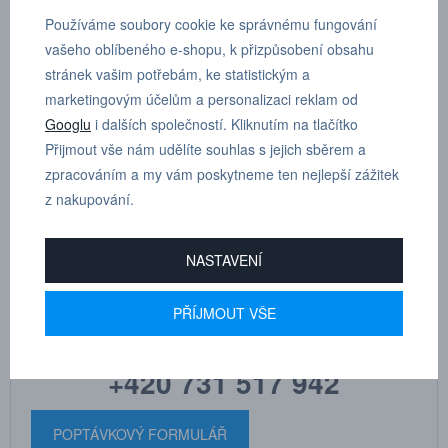
Používáme soubory cookie ke správnému fungování
vašeho oblíbeného e-shopu, k přizpůsobení obsahu
45° šroubení otočné, kónický závit s teflonem, vnější šestihran R
stránek vašim potřebám, ke statistickým a
1/2”, D 8 mm
marketingovým účelům a personalizaci reklam od
Googlu
i dalších společností. Kliknutím na tlačítko
Dle tloušťky hadice
8
Přijmout vše nám udělíte souhlas s jejich sběrem a
zpracováním a my vám poskytneme ten nejlepší zážitek
z nakupování.
NASTAVENÍ
MARTIN
DRHOLEC
PŘÍJMOUT VŠE
technické poradenství
+420 731 517 942
POPTÁVKOVÝ FORMULÁŘ