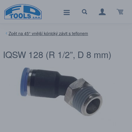
45° vnější kónický závit s teflonem
IQSW 128 (R 1/2”, D 8 mm)