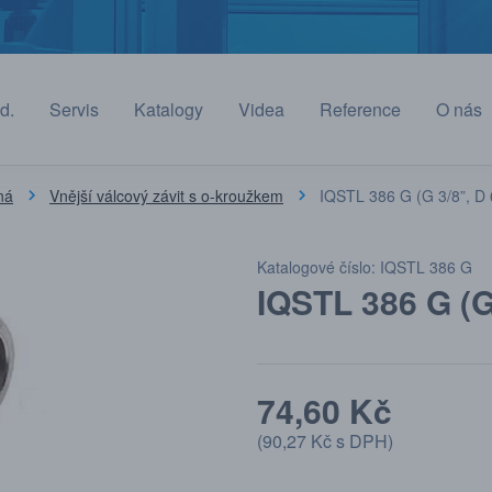
d.
Servis
Katalogy
Videa
Reference
O nás
ná
Vnější válcový závit s o-kroužkem
IQSTL 386 G (G 3/8”, D
Katalogové číslo: IQSTL 386 G
IQSTL 386 G (G
74,60 Kč
(
90,27 Kč
s DPH)