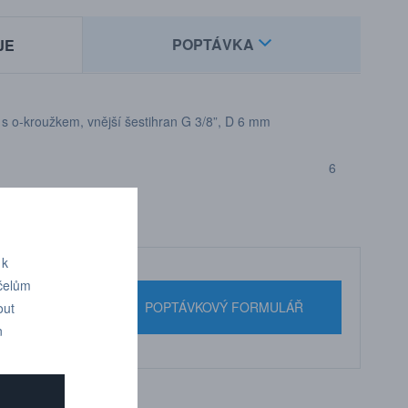
POPTÁVKA
JE
t s o-kroužkem, vnější šestihran G 3/8”, D 6 mm
6
 k
účelům
nebo pište
POPTÁVKOVÝ FORMULÁŘ
out
n