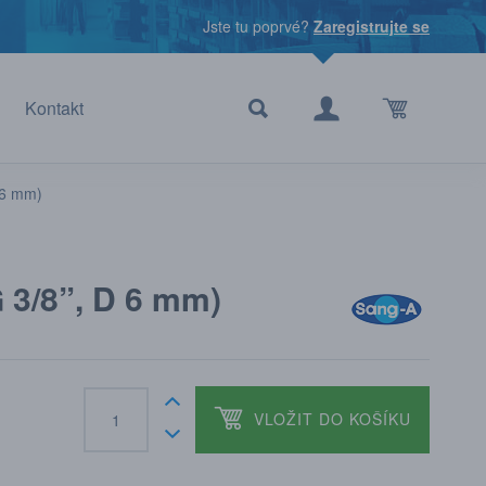
Jste tu poprvé?
Zaregistrujte se
Kontakt
 6 mm)
 3/8”, D 6 mm)
VLOŽIT DO KOŠÍKU