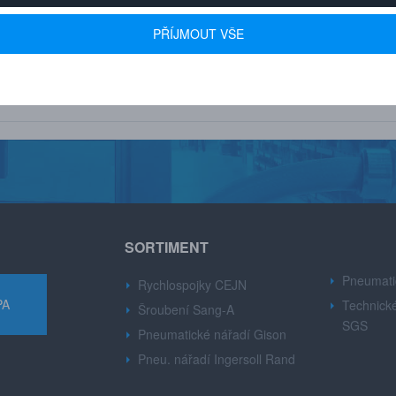
 600+ FIREM
AUTORIZOVANÝ DEALER
PŘÍJMOUT VŠE
u drobné i velké firmy z
Značek CEJN, Gison, Ingersoll Ran
růmyslu.
Dynabre, Sang-A.
SORTIMENT
Pneumati
Rychlospojky CEJN
PA
Technické
Šroubení Sang-A
SGS
Pneumatické nářadí Gison
Pneu. nářadí Ingersoll Rand