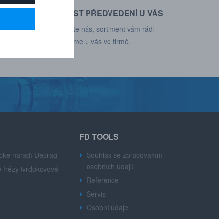
MOŽNOST PŘEDVEDENÍ U VÁS
d, Deprag,
Kontaktujte nás, sortiment vám rádi
představíme u vás ve firmě.
FD TOOLS
cké nářadí Deprag
Souhlas se zpracováním
osobních údajů
 frézy tvrdokovové
Reference
Servis
Osobní údaje