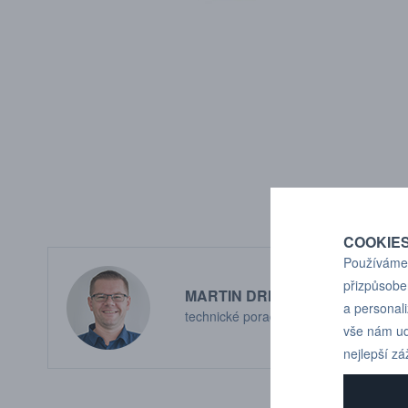
COOKIE
Používáme 
přizpůsobe
MARTIN DRHOLEC
a personal
technické poradenství
vše nám ud
nejlepší zá