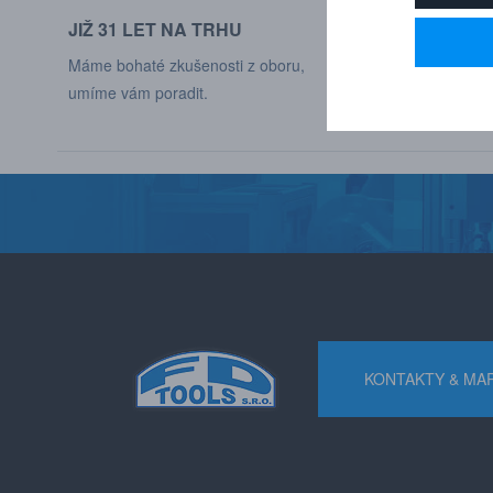
JIŽ 31 LET NA TRHU
DODÁVÁME DO
Máme bohaté zkušenosti z oboru,
Naši zákaznící jso
umíme vám poradit.
různých odvětví p
KONTAKTY & MA