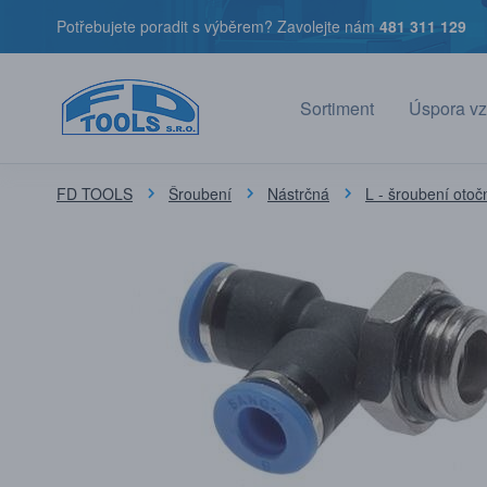
Potřebujete poradit s výběrem? Zavolejte nám
481 311 129
Sortiment
Úspora vz
FD TOOLS
Šroubení
Nástrčná
L - šroubení otoč