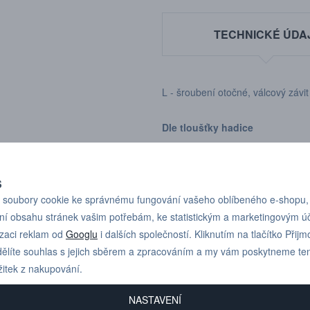
TECHNICKÉ ÚDA
L - šroubení otočné, válcový závi
Dle tloušťky hadice
S
soubory cookie ke správnému fungování vašeho oblíbeného e-shopu,
ní obsahu stránek vašim potřebám, ke statistickým a marketingovým 
Pro technické dotazy
+420 731 517 942
izaci reklam od
Googlu
i dalších společností. Kliknutím na tlačítko Přijm
nebo poptávky volejte
ělíte souhlas s jejich sběrem a zpracováním a my vám poskytneme te
žitek z nakupování.
NASTAVENÍ