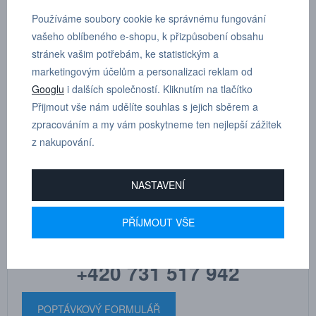
Používáme soubory cookie ke správnému fungování
vašeho oblíbeného e-shopu, k přizpůsobení obsahu
Úhlové šroubení otočné průchozí, vnitřní závit a vnější kónický závit
stránek vašim potřebám, ke statistickým a
s teflonem, vnější šestihran R 1/8”, D 6 mm
marketingovým účelům a personalizaci reklam od
Googlu
i dalších společností. Kliknutím na tlačítko
Dle tloušťky hadice
6
Přijmout vše nám udělíte souhlas s jejich sběrem a
zpracováním a my vám poskytneme ten nejlepší zážitek
z nakupování.
NASTAVENÍ
MARTIN
DRHOLEC
PŘÍJMOUT VŠE
technické poradenství
+420 731 517 942
POPTÁVKOVÝ FORMULÁŘ