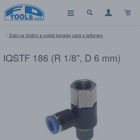
Vnitřní a vnější kónický závit s teflonem
IQSTF 186 (R 1/8”, D 6 mm)