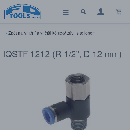
Vnitřní a vnější kónický závit s teflonem
IQSTF 1212 (R 1/2”, D 12 mm)