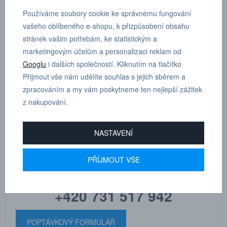
Používáme soubory cookie ke správnému fungování
vašeho oblíbeného e-shopu, k přizpůsobení obsahu
Úhlové šroubení otočné průchozí, vnitřní závit a vnější kónický závit
stránek vašim potřebám, ke statistickým a
s teflonem, vnější šestihran R 1/2”, D 12 mm
marketingovým účelům a personalizaci reklam od
Googlu
i dalších společností. Kliknutím na tlačítko
Dle tloušťky hadice
12
Přijmout vše nám udělíte souhlas s jejich sběrem a
zpracováním a my vám poskytneme ten nejlepší zážitek
z nakupování.
NASTAVENÍ
MARTIN
DRHOLEC
PŘÍJMOUT VŠE
technické poradenství
+420 731 517 942
POPTÁVKOVÝ FORMULÁŘ