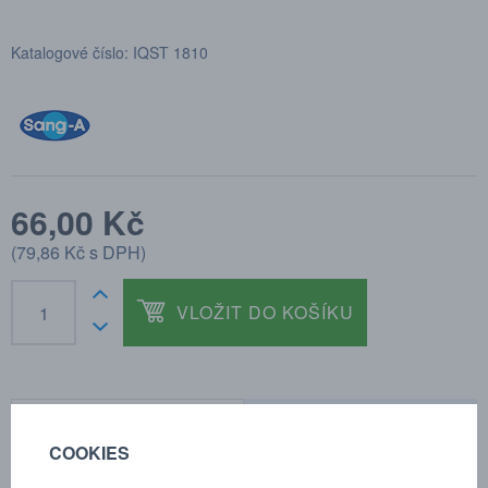
Katalogové číslo: IQST 1810
66,00 Kč
(
79,86 Kč
s DPH)
VLOŽIT DO KOŠÍKU
POPTÁVKA
TECHNICKÉ ÚDAJE
COOKIES