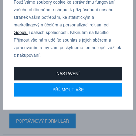
Používáme soubory cookie ke správnému fungování
vašeho oblíbeného e-shopu, k přizpůsobení obsahu
T - šroubení otočné, kónický závit s teflonem, vnější šestihran R
stránek vašim potřebám, ke statistickým a
1/8”, D 10 mm
marketingovým účelům a personalizaci reklam od
Googlu
i dalších společností. Kliknutím na tlačítko
Dle tloušťky hadice
10
Přijmout vše nám udělíte souhlas s jejich sběrem a
zpracováním a my vám poskytneme ten nejlepší zážitek
z nakupování.
MARTIN
NASTAVENÍ
DRHOLEC
technické poradenství
PŘÍJMOUT VŠE
+420 731 517 942
POPTÁVKOVÝ FORMULÁŘ