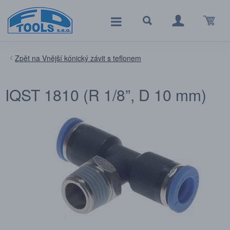
Vnější kónický závit s teflonem
IQST 1810 (R 1/8”, D 10 mm)