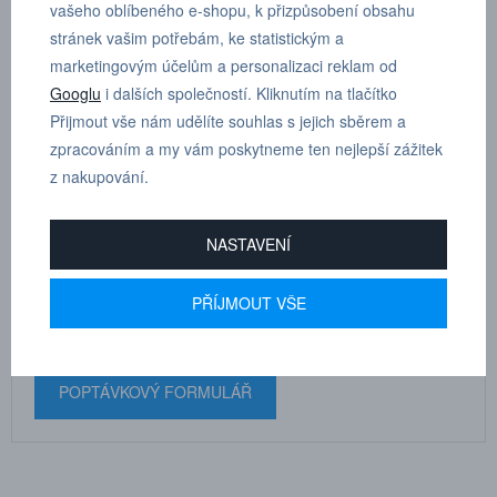
vašeho oblíbeného e-shopu, k přizpůsobení obsahu
T - šroubení otočné, kónický závit s teflonem, vnější šestihran R
stránek vašim potřebám, ke statistickým a
1/4”, D 6 mm
marketingovým účelům a personalizaci reklam od
Googlu
i dalších společností. Kliknutím na tlačítko
Přijmout vše nám udělíte souhlas s jejich sběrem a
zpracováním a my vám poskytneme ten nejlepší zážitek
z nakupování.
MARTIN
DRHOLEC
NASTAVENÍ
technické poradenství
PŘÍJMOUT VŠE
+420 731 517 942
POPTÁVKOVÝ FORMULÁŘ