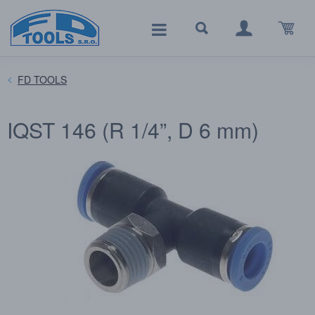
FD TOOLS
IQST 146 (R 1/4”, D 6 mm)