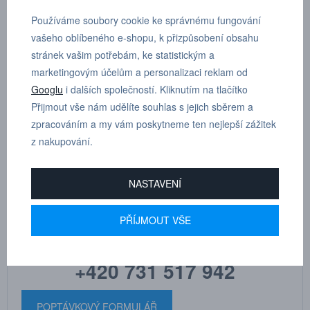
POPTÁVKA
TECHNICKÉ ÚDAJE
Používáme soubory cookie ke správnému fungování
vašeho oblíbeného e-shopu, k přizpůsobení obsahu
stránek vašim potřebám, ke statistickým a
T - spojka redukovaná D 10 mm, D1 6 mm
marketingovým účelům a personalizaci reklam od
Googlu
i dalších společností. Kliknutím na tlačítko
Přijmout vše nám udělíte souhlas s jejich sběrem a
Dle tloušťky hadice
10
zpracováním a my vám poskytneme ten nejlepší zážitek
z nakupování.
NASTAVENÍ
MARTIN
DRHOLEC
PŘÍJMOUT VŠE
technické poradenství
+420 731 517 942
POPTÁVKOVÝ FORMULÁŘ