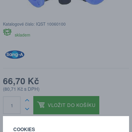
Katalogové číslo: IQST 10060100
skladem
66,70 Kč
(
80,71 Kč
s DPH)
VLOŽIT DO KOŠÍKU
COOKIES