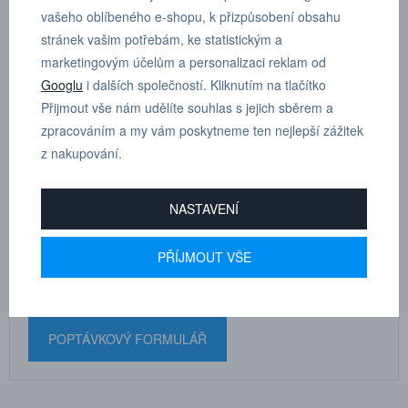
4 - vývodové šroubení otočné, válcový závit s o-kroužkem, vnější
vašeho oblíbeného e-shopu, k přizpůsobení obsahu
šestihran G 1/8”, D 6 mm
stránek vašim potřebám, ke statistickým a
marketingovým účelům a personalizaci reklam od
Dle tloušťky hadice
6
Googlu
i dalších společností. Kliknutím na tlačítko
Přijmout vše nám udělíte souhlas s jejich sběrem a
zpracováním a my vám poskytneme ten nejlepší zážitek
z nakupování.
MARTIN
NASTAVENÍ
DRHOLEC
technické poradenství
PŘÍJMOUT VŠE
+420 731 517 942
POPTÁVKOVÝ FORMULÁŘ