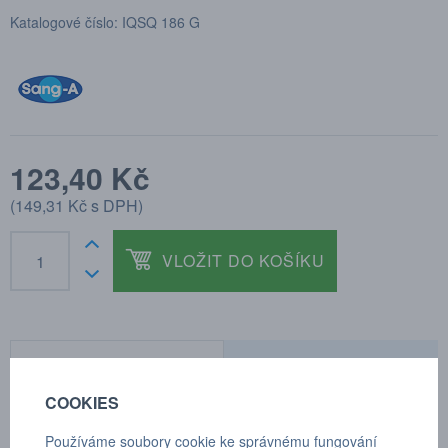
Katalogové číslo: IQSQ 186 G
123,40 Kč
(
149,31 Kč
s DPH)
VLOŽIT DO KOŠÍKU
POPTÁVKA
TECHNICKÉ ÚDAJE
COOKIES
Používáme soubory cookie ke správnému fungování