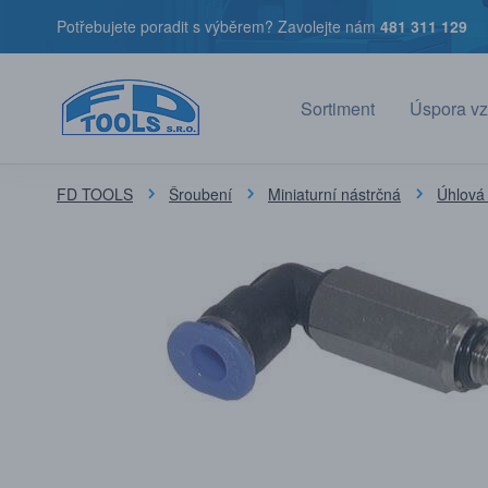
Potřebujete poradit s výběrem? Zavolejte nám
481 311 129
Sortiment
Úspora vz
FD TOOLS
Šroubení
Miniaturní nástrčná
Úhlová 