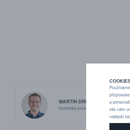
COOKIE
Používáme 
přizpůsobe
MARTIN DRHOLEC
a personal
technické poradenství
vše nám ud
nejlepší zá