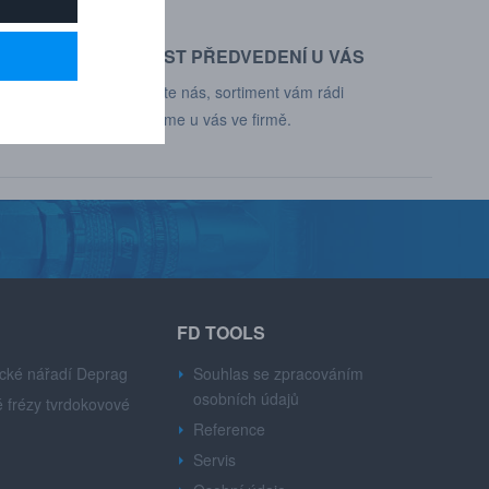
MOŽNOST PŘEDVEDENÍ U VÁS
d, Deprag,
Kontaktujte nás, sortiment vám rádi
představíme u vás ve firmě.
FD TOOLS
cké nářadí Deprag
Souhlas se zpracováním
osobních údajů
 frézy tvrdokovové
Reference
Servis