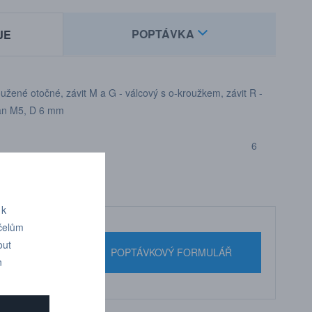
POPTÁVKA
JE
užené otočné, závit M a G - válcový s o-kroužkem, závit R -
hran M5, D 6 mm
6
 k
účelům
out
nebo pište
POPTÁVKOVÝ FORMULÁŘ
n