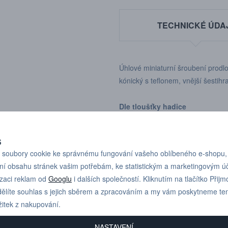
TECHNICKÉ ÚDA
Úhlové miniaturní šroubení prodlo
kónický s teflonem, vnější šesti
Dle tloušťky hadice
S
soubory cookie ke správnému fungování vašeho oblíbeného e-shopu,
ní obsahu stránek vašim potřebám, ke statistickým a marketingovým 
Pro technické dotazy
izaci reklam od
Googlu
i dalších společností. Kliknutím na tlačítko Přijm
+420 731 517 942
nebo poptávky volejte
ělíte souhlas s jejich sběrem a zpracováním a my vám poskytneme te
žitek z nakupování.
NASTAVENÍ