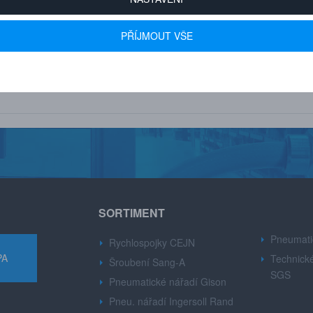
 600+ FIREM
AUTORIZOVANÝ DEALER
PŘÍJMOUT VŠE
u drobné i velké firmy z
Značek CEJN, Gison, Ingersoll Ran
růmyslu.
Dynabre, Sang-A.
SORTIMENT
Pneumati
Rychlospojky CEJN
PA
Technické
Šroubení Sang-A
SGS
Pneumatické nářadí Gison
Pneu. nářadí Ingersoll Rand