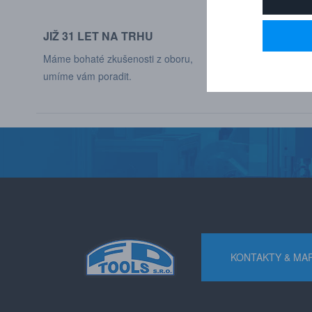
JIŽ 31 LET NA TRHU
DODÁVÁME DO
Máme bohaté zkušenosti z oboru,
Naši zákaznící jso
umíme vám poradit.
různých odvětví p
KONTAKTY & MA