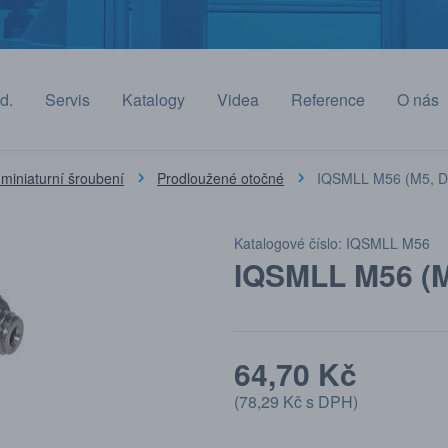
d.
Servis
Katalogy
Videa
Reference
O nás
miniaturní šroubení
Prodloužené otočné
IQSMLL M56 (M5, D
Katalogové číslo: IQSMLL M56
IQSMLL M56 (M
64,70 Kč
(
78,29 Kč
s DPH)