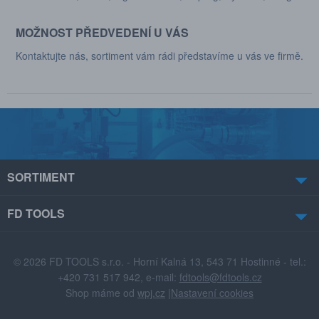
MOŽNOST PŘEDVEDENÍ U VÁS
Kontaktujte nás, sortiment vám rádi představíme u vás ve firmě.
SORTIMENT
FD TOOLS
© 2026 FD TOOLS s.r.o. - Horní Kalná 13, 543 71 Hostinné - tel.:
+420 731 517 942, e-mail:
fdtools@fdtools.cz
Shop máme od
wpj.cz
|
Nastavení cookies