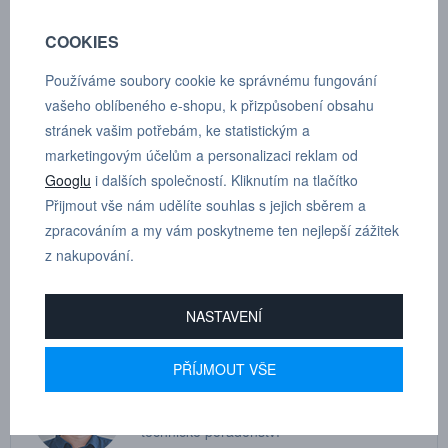
COOKIES
Používáme soubory cookie ke správnému fungování
POPTÁVKA
TECHNICKÉ ÚDAJE
vašeho oblíbeného e-shopu, k přizpůsobení obsahu
stránek vašim potřebám, ke statistickým a
marketingovým účelům a personalizaci reklam od
Googlu
i dalších společností. Kliknutím na tlačítko
Úhlové šroubení otočné šestinásobné, válcový závit s o-kroužkem,
Přijmout vše nám udělíte souhlas s jejich sběrem a
vnější šestihran G 1/2”, D 12 mm
zpracováním a my vám poskytneme ten nejlepší zážitek
z nakupování.
Dle tloušťky hadice
12
NASTAVENÍ
PŘÍJMOUT VŠE
MARTIN
DRHOLEC
technické poradenství