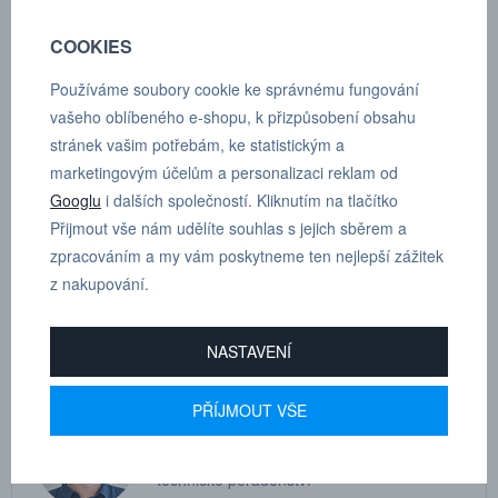
COOKIES
Používáme soubory cookie ke správnému fungování
POPTÁVKA
TECHNICKÉ ÚDAJE
vašeho oblíbeného e-shopu, k přizpůsobení obsahu
stránek vašim potřebám, ke statistickým a
marketingovým účelům a personalizaci reklam od
Googlu
i dalších společností. Kliknutím na tlačítko
Úhlové šroubení otočné dvojnásobné, válcový závit s o-kroužkem,
Přijmout vše nám udělíte souhlas s jejich sběrem a
vnější šestihran G 3/8”, D 12 mm
zpracováním a my vám poskytneme ten nejlepší zážitek
z nakupování.
Dle tloušťky hadice
12
NASTAVENÍ
PŘÍJMOUT VŠE
MARTIN
DRHOLEC
technické poradenství