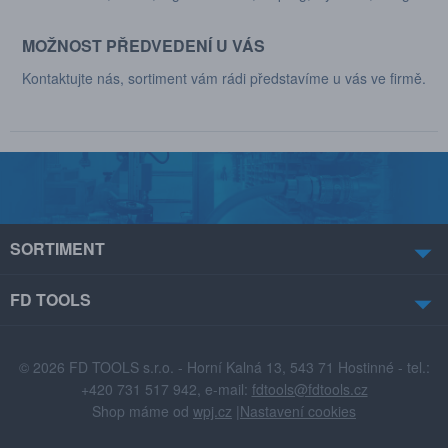
MOŽNOST PŘEDVEDENÍ U VÁS
Kontaktujte nás, sortiment vám rádi představíme u vás ve firmě.
SORTIMENT
FD TOOLS
© 2026 FD TOOLS s.r.o. - Horní Kalná 13, 543 71 Hostinné - tel.:
+420 731 517 942, e-mail:
fdtools@fdtools.cz
Shop máme od
wpj.cz
|
Nastavení cookies