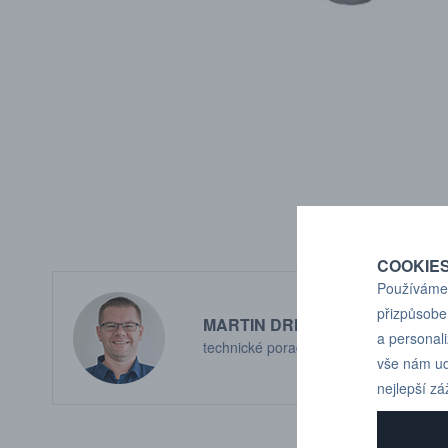
COOKIE
Používáme 
přizpůsobe
MARTIN DRHOLEC
a personal
technické poradenství
vše nám ud
nejlepší zá