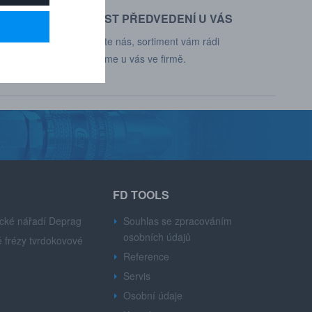
MOŽNOST PŘEDVEDENÍ U VÁS
d, Deprag,
Kontaktujte nás, sortiment vám rádi
představíme u vás ve firmě.
FD TOOLS
cké nářadí Deprag
Souhlas se zpracováním
osobních údajů
 frézy tvrdokovové
Reference
Servis
Osobní údaje