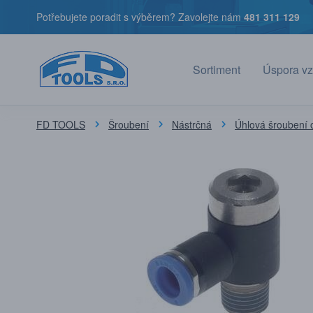
Potřebujete poradit s výběrem? Zavolejte nám
481 311 129
Sortiment
Úspora vz
FD TOOLS
Šroubení
Nástrčná
Úhlová šroubení 