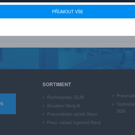
 600+ FIREM
AUTORIZOVANÝ DEALER
PŘÍJMOUT VŠE
u drobné i velké firmy z
Značek CEJN, Gison, Ingersoll Ran
růmyslu.
Dynabre, Sang-A.
SORTIMENT
Pneumati
Rychlospojky CEJN
PA
Technické
Šroubení Sang-A
SGS
Pneumatické nářadí Gison
Pneu. nářadí Ingersoll Rand