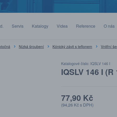
d.
Servis
Katalogy
Videa
Reference
O nás
otočná
Nízká šroubení
Kónický závit s teflonem
Vnitřní še
Katalogové číslo: IQSLV 146 I
IQSLV 146 I (R
77,90 Kč
(
94,26 Kč
s DPH)