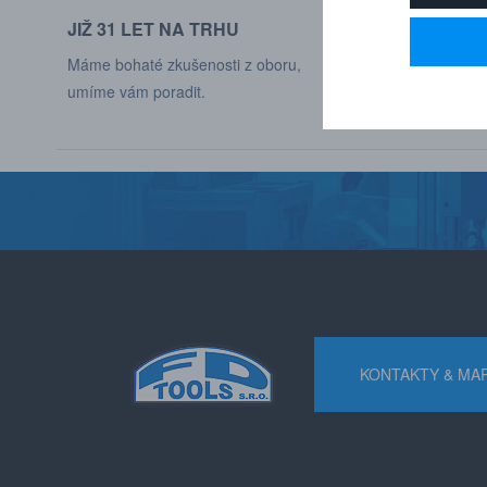
JIŽ 31 LET NA TRHU
DODÁVÁME DO
Máme bohaté zkušenosti z oboru,
Naši zákaznící jso
umíme vám poradit.
různých odvětví p
KONTAKTY & MA