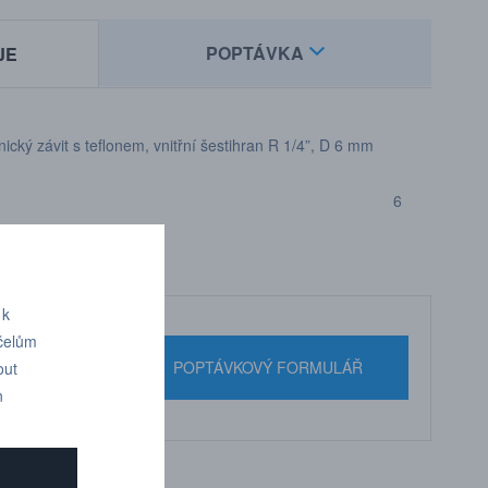
POPTÁVKA
JE
ický závit s teflonem, vnitřní šestihran R 1/4”, D 6 mm
6
 k
účelům
nebo pište
POPTÁVKOVÝ FORMULÁŘ
out
n