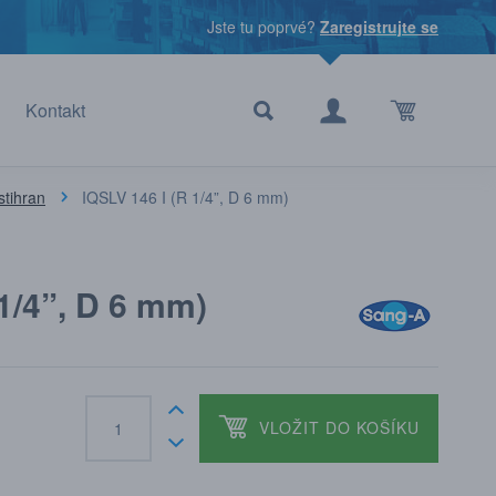
Jste tu poprvé?
Zaregistrujte se
Kontakt
stihran
IQSLV 146 I (R 1/4”, D 6 mm)
 1/4”, D 6 mm)
VLOŽIT DO KOŠÍKU