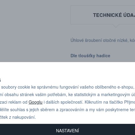
TECHNICKÉ ÚDA
Úhlové šroubení otočné nízké, kón
Dle tloušťky hadice
S
soubory cookie ke správnému fungování vašeho oblíbeného e-shopu,
ní obsahu stránek vašim potřebám, ke statistickým a marketingovým 
Pro technické dotazy
+420 731 517 942
izaci reklam od
Googlu
i dalších společností. Kliknutím na tlačítko Přijm
nebo poptávky volejte
ělíte souhlas s jejich sběrem a zpracováním a my vám poskytneme te
žitek z nakupování.
NASTAVENÍ