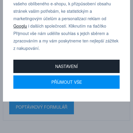
vašeho oblíbeného e-shopu, k přizpůsobení obsahu
vnější šestihran R 1/4”, D 6 mm
stránek vašim potřebám, ke statistickým a
marketingovým účelům a personalizaci reklam od
Dle tloušťky hadice
6
Googlu
i dalších společností. Kliknutím na tlačítko
Přijmout vše nám udělíte souhlas s jejich sběrem a
zpracováním a my vám poskytneme ten nejlepší zážitek
z nakupování.
MARTIN
DRHOLEC
NASTAVENÍ
technické poradenství
PŘÍJMOUT VŠE
+420 731 517 942
POPTÁVKOVÝ FORMULÁŘ