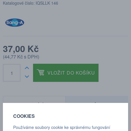
Katalogové číslo: IQSLLK 146
37,00 Kč
(
44,77 Kč
s DPH)
VLOŽIT DO KOŠÍKU
POPTÁVKA
TECHNICKÉ ÚDAJE
COOKIES
Používáme soubory cookie ke správnému fungování
Úhlové šroubení otočné prodloužené tělo, kónický závit s teflonem,