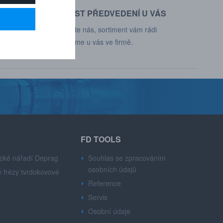
MOŽNOST PŘEDVEDENÍ U VÁS
d, Deprag,
Kontaktujte nás, sortiment vám rádi
představíme u vás ve firmě.
FD TOOLS
cké nářadí Deprag
Souhlas se zpracováním
osobních údajů
 frézy tvrdokovové
Reference
Servis
Osobní údaje