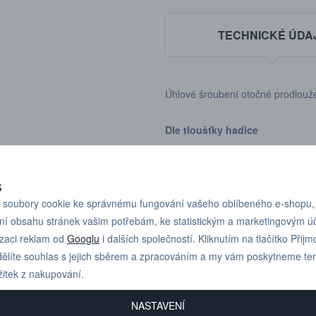
TECHNICKÉ ÚDA
Úhlové šroubení otočné prodloužen
Dle tloušťky hadice
S
soubory cookie ke správnému fungování vašeho oblíbeného e-shopu,
ní obsahu stránek vašim potřebám, ke statistickým a marketingovým 
Pro technické dotazy
+420 731 517 942
izaci reklam od
Googlu
i dalších společností. Kliknutím na tlačítko Přijm
nebo poptávky volejte
ělíte souhlas s jejich sběrem a zpracováním a my vám poskytneme te
žitek z nakupování.
NASTAVENÍ