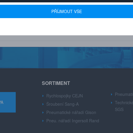
 600+ FIREM
AUTORIZOVANÝ DEALER
PŘÍJMOUT VŠE
u drobné i velké firmy z
Značek CEJN, Gison, Ingersoll Ran
růmyslu.
Dynabre, Sang-A.
SORTIMENT
Pneumati
Rychlospojky CEJN
PA
Technické
Šroubení Sang-A
SGS
Pneumatické nářadí Gison
Pneu. nářadí Ingersoll Rand