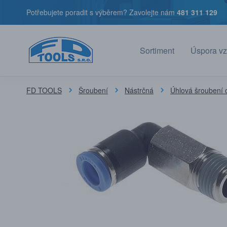
Potřebujete poradit s výběrem? Zavolejte nám
481 311 129
Sortiment
Úspora vz
FD TOOLS
Šroubení
Nástrčná
Úhlová šroubení 