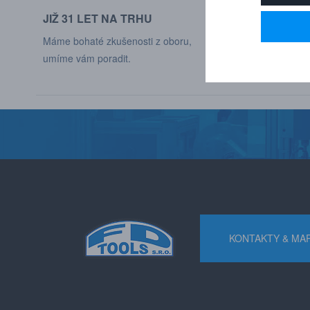
JIŽ 31 LET NA TRHU
DODÁVÁME DO
Máme bohaté zkušenosti z oboru,
Naši zákaznící jso
umíme vám poradit.
různých odvětví p
KONTAKTY & MA