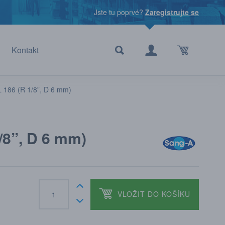
Jste tu poprvé?
Zaregistrujte se
Kontakt
 186 (R 1/8”, D 6 mm)
/8”, D 6 mm)
VLOŽIT DO KOŠÍKU