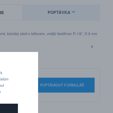
POPTÁVKA
JE
é, kónický závit s teflonem, vnější šestihran R 1/8”, D 6 mm
6
 k
účelům
nebo pište
POPTÁVKOVÝ FORMULÁŘ
out
n