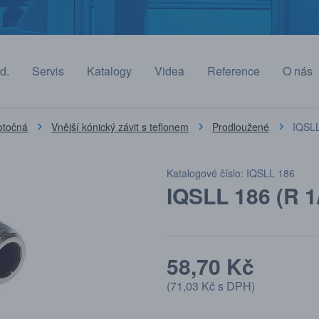
d.
Servis
Katalogy
Videa
Reference
O nás
otočná
Vnější kónický závit s teflonem
Prodloužené
IQSLL
Katalogové číslo: IQSLL 186
IQSLL 186 (R 1
58,70 Kč
(
71,03 Kč
s DPH)