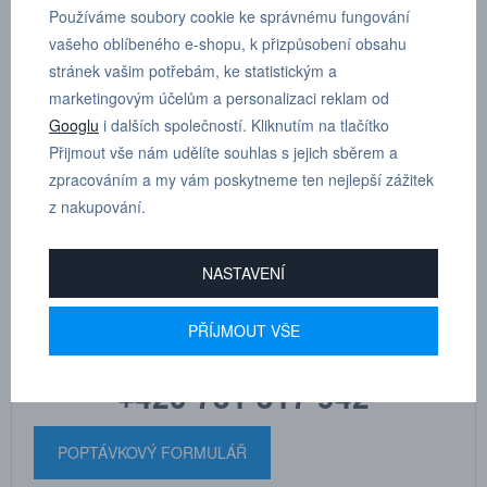
Úhlové šroubení otočné s vnitřním závitem, vnější šestihran G 1/4”,
Používáme soubory cookie ke správnému fungování
D 8 mm
vašeho oblíbeného e-shopu, k přizpůsobení obsahu
stránek vašim potřebám, ke statistickým a
rozměr závitu
G 1/4
marketingovým účelům a personalizaci reklam od
Googlu
i dalších společností. Kliknutím na tlačítko
Dle tloušťky hadice
8
Přijmout vše nám udělíte souhlas s jejich sběrem a
zpracováním a my vám poskytneme ten nejlepší zážitek
z nakupování.
NASTAVENÍ
MARTIN
DRHOLEC
technické poradenství
PŘÍJMOUT VŠE
+420 731 517 942
POPTÁVKOVÝ FORMULÁŘ