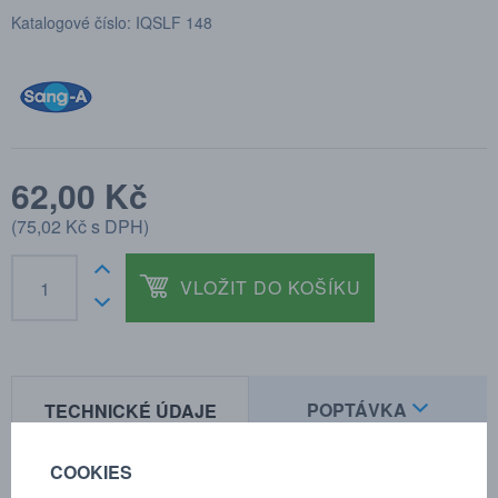
Katalogové číslo: IQSLF 148
62,00 Kč
(
75,02 Kč
s DPH)
VLOŽIT DO KOŠÍKU
POPTÁVKA
TECHNICKÉ ÚDAJE
COOKIES