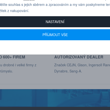
ělíte souhlas s jejich sběrem a zpracováním a my vám poskytneme te
žitek z nakupování.
Pro technické dotazy
+420 731 517 942
NASTAVENÍ
nebo poptávky volejte
PŘÍJMOUT VŠE
 600+ FIREM
AUTORIZOVANÝ DEALER
u drobné i velké firmy z
Značek CEJN, Gison, Ingersoll Ran
růmyslu.
Dynabre, Sang-A.