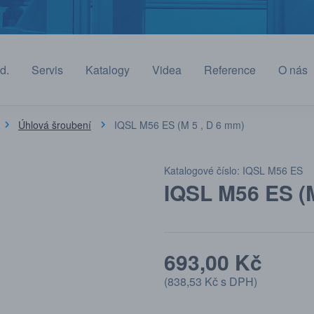
d.
Servis
Katalogy
Videa
Reference
O nás
Úhlová šroubení
IQSL M56 ES (M 5 , D 6 mm)
Katalogové číslo: IQSL M56 ES
IQSL M56 ES (M
693,00 Kč
(
838,53 Kč
s DPH)