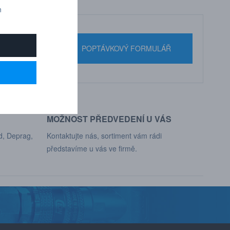
n
nebo pište
POPTÁVKOVÝ FORMULÁŘ
MOŽNOST PŘEDVEDENÍ U VÁS
d, Deprag,
Kontaktujte nás, sortiment vám rádi
představíme u vás ve firmě.