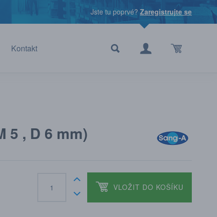
Jste tu poprvé?
Zaregistrujte se
Kontakt
 5 , D 6 mm)
VLOŽIT DO KOŠÍKU