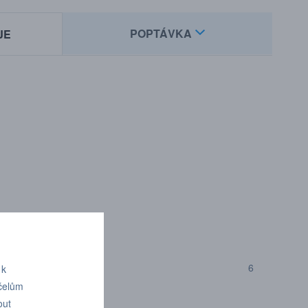
POPTÁVKA
JE
é plyny a kapaliny
6
 k
účelům
out