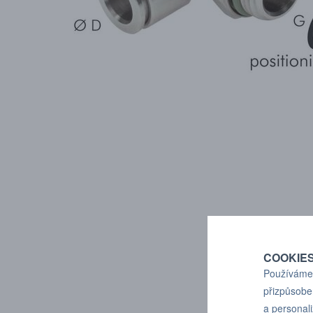
COOKIE
Používáme 
přizpůsobe
a personal