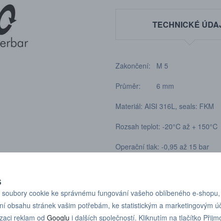
TECHNICKÉ ÚDA
Zakončení: M 5
Průměr: 6 mm
Materiál: AISI 316L, seals: FKM
Rozsah teplot: -20°C až + 150°C
Operační tlak: -0,95 až 15 bar
Média: Stlačený vzduch, neškodn
S
Dle tloušťky hadice
soubory cookie ke správnému fungování vašeho oblíbeného e-shopu,
ní obsahu stránek vašim potřebám, ke statistickým a marketingovým 
izaci reklam od
Googlu
i dalších společností. Kliknutím na tlačítko Přijm