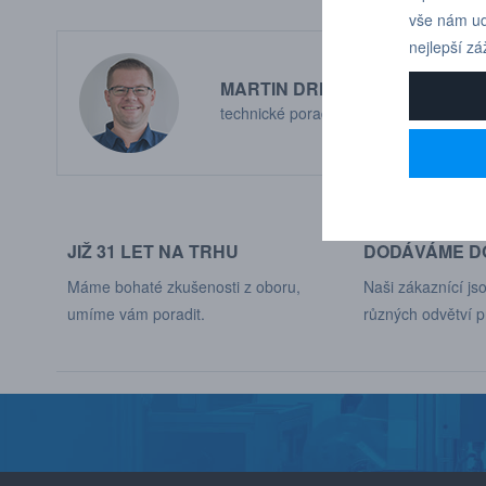
vše nám ud
nejlepší zá
MARTIN DRHOLEC
technické poradenství
JIŽ 31 LET NA TRHU
DODÁVÁME DO
Máme bohaté zkušenosti z oboru,
Naši zákaznící jso
umíme vám poradit.
různých odvětví p