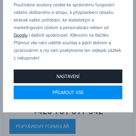
Používáme soubory cookie ke správnému fungování
vašeho oblíbeného e-shopu, k přizpůsobení obsahu
Úhlové šroubení otočné, válcový závit s o-kroužkem, vnější
stránek vašim potřebám, ke statistickým a
šestihran G 1/4”, D 10 mm
marketingovým účelům a personalizaci reklam od
Googlu
i dalších společností. Kliknutím na tlačítko
Dle tloušťky hadice
10
Přijmout vše nám udělíte souhlas s jejich sběrem a
zpracováním a my vám poskytneme ten nejlepší zážitek
z nakupování.
NASTAVENÍ
MARTIN
DRHOLEC
technické poradenství
PŘÍJMOUT VŠE
+420 731 517 942
POPTÁVKOVÝ FORMULÁŘ