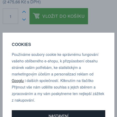
(
2 475,66 Kč
s DPH)
VLOŽIT DO KOŠÍKU
COOKIES
POPTÁVKA
TECHNICKÉ ÚDAJE
Používáme soubory cookie ke správnému fungování
vašeho oblíbeného e-shopu, k přizpůsobení obsahu
Zakončení: G 1/2"
stránek vašim potřebám, ke statistickým a
marketingovým účelům a personalizaci reklam od
Průměr: 10 mm
Googlu
i dalších společností. Kliknutím na tlačítko
Přijmout vše nám udělíte souhlas s jejich sběrem a
Materiál: AISI 316L, seals: FKM
zpracováním a my vám poskytneme ten nejlepší zážitek
Rozsah teplot: -20°C až + 150°C
z nakupování.
Operační tlak: -0,95 až 15 bar
NASTAVENÍ