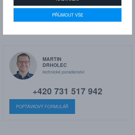
Média: Stlačený vzduch, neškodné plyny a kapaliny
PŘÍJMOUT VŠE
Dle tloušťky hadice
10
MARTIN
DRHOLEC
technické poradenství
+420 731 517 942
POPTÁVKOVÝ FORMULÁŘ