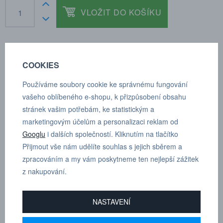
VLOŽIT DO KOŠÍKU
COOKIES
POPTÁVKA
TECHNICKÉ ÚDAJE
Používáme soubory cookie ke správnému fungování
vašeho oblíbeného e-shopu, k přizpůsobení obsahu
stránek vašim potřebám, ke statistickým a
Průměr: 12 mm
marketingovým účelům a personalizaci reklam od
Materiál: AISI 316L, seals: FKM
Googlu
i dalších společností. Kliknutím na tlačítko
Přijmout vše nám udělíte souhlas s jejich sběrem a
Rozsah teplot: -20°C až + 150°C
zpracováním a my vám poskytneme ten nejlepší zážitek
Operační tlak: -0,95 až 15 bar
z nakupování.
Média: Stlačený vzduch, neškodné plyny a kapaliny
NASTAVENÍ
Dle tloušťky hadice
12