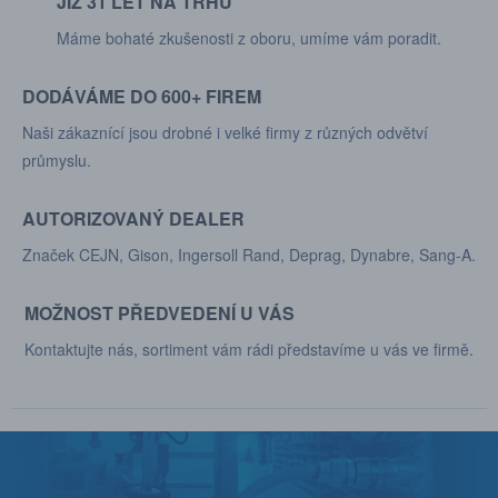
JIŽ 31 LET NA TRHU
Máme bohaté zkušenosti z oboru, umíme vám poradit.
DODÁVÁME DO 600+ FIREM
Naši zákaznící jsou drobné i velké firmy z různých odvětví
průmyslu.
AUTORIZOVANÝ DEALER
Značek CEJN, Gison, Ingersoll Rand, Deprag, Dynabre, Sang-A.
MOŽNOST PŘEDVEDENÍ U VÁS
Kontaktujte nás, sortiment vám rádi představíme u vás ve firmě.