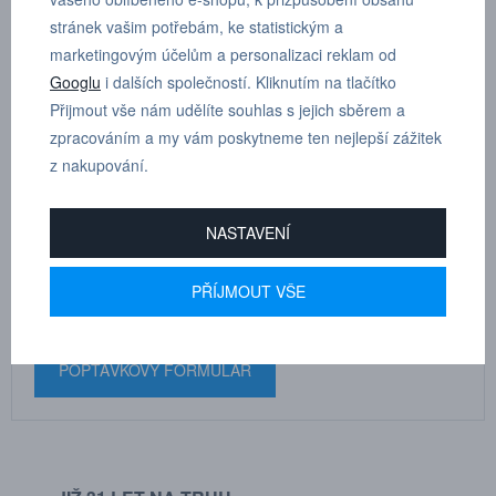
stránek vašim potřebám, ke statistickým a
Dle tloušťky hadice
10
marketingovým účelům a personalizaci reklam od
Googlu
i dalších společností. Kliknutím na tlačítko
Přijmout vše nám udělíte souhlas s jejich sběrem a
zpracováním a my vám poskytneme ten nejlepší zážitek
z nakupování.
MARTIN
DRHOLEC
NASTAVENÍ
technické poradenství
PŘÍJMOUT VŠE
+420 731 517 942
POPTÁVKOVÝ FORMULÁŘ