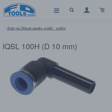
Úhlové spojky vnější - vnitřní
IQSL 100H (D 10 mm)