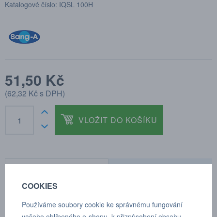
Katalogové číslo: IQSL 100H
51,50 Kč
(
62,32 Kč
s DPH)
VLOŽIT DO KOŠÍKU
POPTÁVKA
TECHNICKÉ ÚDAJE
COOKIES
Používáme soubory cookie ke správnému fungování
Úhlová spojka vnější - vnitřní D 10 mm
vašeho oblíbeného e-shopu, k přizpůsobení obsahu