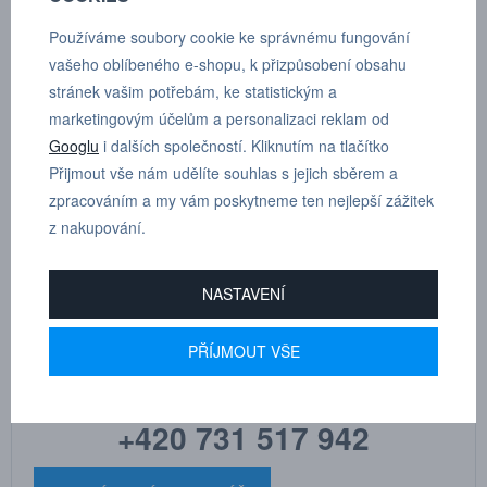
POPTÁVKA
TECHNICKÉ ÚDAJE
Používáme soubory cookie ke správnému fungování
vašeho oblíbeného e-shopu, k přizpůsobení obsahu
stránek vašim potřebám, ke statistickým a
3/2 ventil,* vstup - hadice, výstup - válcový závit s o-kroužkem A G
marketingovým účelům a personalizaci reklam od
3/8” mm, P 6 mm
Googlu
i dalších společností. Kliknutím na tlačítko
Přijmout vše nám udělíte souhlas s jejich sběrem a
Dle tloušťky hadice
6
zpracováním a my vám poskytneme ten nejlepší zážitek
z nakupování.
NASTAVENÍ
MARTIN
DRHOLEC
PŘÍJMOUT VŠE
technické poradenství
+420 731 517 942