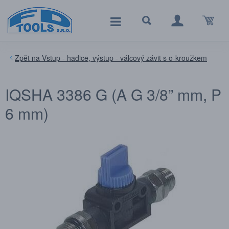
Vstup - hadice, výstup - válcový závit s o-kroužkem
IQSHA 3386 G (A G 3/8” mm, P
6 mm)