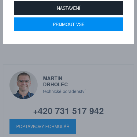
Provozní tlak:
-0,95 až 20 bar
NASTAVENÍ
Média:
stlačený vzduch s obsahem oleje a bez obsahu oleje,
neutrální plyny, voda (max. 60°C)
PŘÍJMOUT VŠE
Dle tloušťky hadice
6
MARTIN
DRHOLEC
technické poradenství
+420 731 517 942
POPTÁVKOVÝ FORMULÁŘ