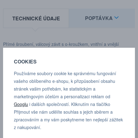
POPTÁVKA
TECHNICKÉ ÚDAJE
Přímé šroubení, válcový závit s o-kroužkem, vnitřní a vnější
šestihran M5, D 6 mm
COOKIES
Hmotnost:
7,6 g
Používáme soubory cookie ke správnému fungování
Materiál tělesa:
poniklovaná mosaz / PA 66
vašeho oblíbeného e-shopu, k přizpůsobení obsahu
stránek vašim potřebám, ke statistickým a
Materiál uvolňovacího kroužku:
PA 66
marketingovým účelům a personalizaci reklam od
Materiál těsnění:
NBR
Googlu
i dalších společností. Kliknutím na tlačítko
Přijmout vše nám udělíte souhlas s jejich sběrem a
Přidržovací kroužky:
nerezová ocel
zpracováním a my vám poskytneme ten nejlepší zážitek
z nakupování.
Rozsah teplot:
-20 až +80°C