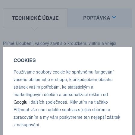
POPTÁVKA
TECHNICKÉ ÚDAJE
Přímé šroubení, válcový závit s o-kroužkem, vnitřní a vnější
šestihran G 1/8”, D 12 mm
COOKIES
Hmotnost:
27 g
Používáme soubory cookie ke správnému fungování
Materiál tělesa:
poniklovaná mosaz / PA 66
vašeho oblíbeného e-shopu, k přizpůsobení obsahu
stránek vašim potřebám, ke statistickým a
Materiál uvolňovacího kroužku:
PA 66
marketingovým účelům a personalizaci reklam od
Materiál těsnění:
NBR
Googlu
i dalších společností. Kliknutím na tlačítko
Přijmout vše nám udělíte souhlas s jejich sběrem a
Přidržovací kroužky:
nerezová ocel
zpracováním a my vám poskytneme ten nejlepší zážitek
z nakupování.
Rozsah teplot:
-20 až +80°C