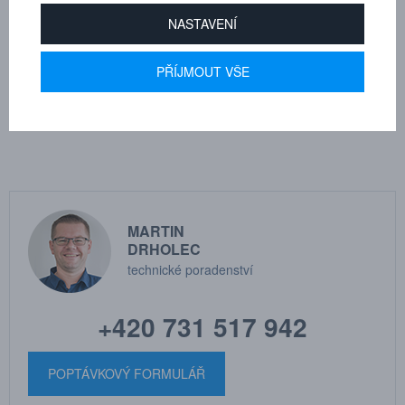
Provozní tlak:
-0,95 až 20 bar
NASTAVENÍ
Média:
stlačený vzduch s obsahem oleje a bez obsahu oleje,
neutrální plyny, voda (max. 60°C)
PŘÍJMOUT VŠE
Dle tloušťky hadice
12
MARTIN
DRHOLEC
technické poradenství
+420 731 517 942
POPTÁVKOVÝ FORMULÁŘ