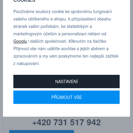
POPTÁVKA
TECHNICKÉ ÚDAJE
Používáme soubory cookie ke správnému fungování
vašeho oblíbeného e-shopu, k přizpůsobení obsahu
stránek vašim potřebám, ke statistickým a
marketingovým účelům a personalizaci reklam od
Přímá spojka redukovaná vnější - vnitřní
Googlu
i dalších společností. Kliknutím na tlačítko
Přijmout vše nám udělíte souhlas s jejich sběrem a
Dle tloušťky hadice
12
zpracováním a my vám poskytneme ten nejlepší zážitek
z nakupování.
NASTAVENÍ
MARTIN
DRHOLEC
PŘÍJMOUT VŠE
technické poradenství
+420 731 517 942