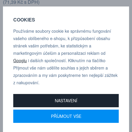
(
71,39 Kč
s DPH)
VLOŽIT DO KOŠÍKU
COOKIES
Používáme soubory cookie ke správnému fungování
vašeho oblíbeného e-shopu, k přizpůsobení obsahu
stránek vašim potřebám, ke statistickým a
POPTÁVKA
TECHNICKÉ ÚDAJE
marketingovým účelům a personalizaci reklam od
Googlu
i dalších společností. Kliknutím na tlačítko
Přijmout vše nám udělíte souhlas s jejich sběrem a
zpracováním a my vám poskytneme ten nejlepší zážitek
Přímá spojka redukovaná D 10 mm, D1 8 mm
z nakupování.
Dle tloušťky hadice
10
NASTAVENÍ
PŘÍJMOUT VŠE
MARTIN