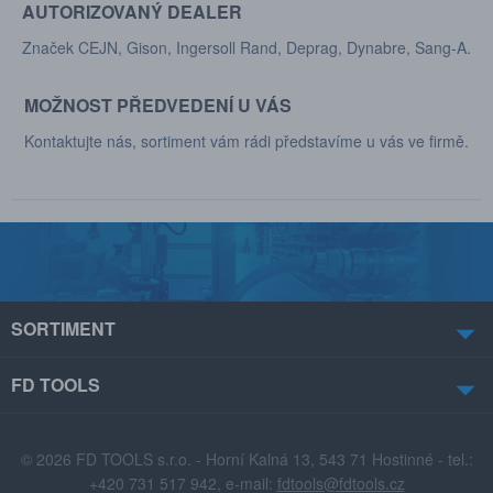
AUTORIZOVANÝ DEALER
Značek CEJN, Gison, Ingersoll Rand, Deprag, Dynabre, Sang-A.
MOŽNOST PŘEDVEDENÍ U VÁS
Kontaktujte nás, sortiment vám rádi představíme u vás ve firmě.
SORTIMENT
FD TOOLS
© 2026 FD TOOLS s.r.o. - Horní Kalná 13, 543 71 Hostinné - tel.:
+420 731 517 942, e-mail:
fdtools@fdtools.cz