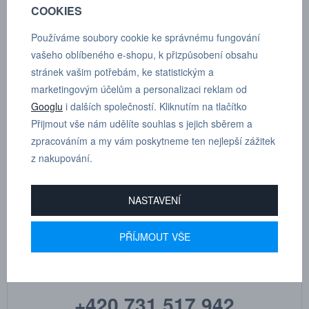
COOKIES
Používáme soubory cookie ke správnému fungování
POPTÁVKA
TECHNICKÉ ÚDAJE
vašeho oblíbeného e-shopu, k přizpůsobení obsahu
stránek vašim potřebám, ke statistickým a
marketingovým účelům a personalizaci reklam od
Přímé šroubení, vnitřní závit, vnější šestihran G 1/4”, D 6 mm
Googlu
i dalších společností. Kliknutím na tlačítko
Přijmout vše nám udělíte souhlas s jejich sběrem a
zpracováním a my vám poskytneme ten nejlepší zážitek
Dle tloušťky hadice
6
z nakupování.
NASTAVENÍ
MARTIN
PŘÍJMOUT VŠE
DRHOLEC
technické poradenství
+420 731 517 942