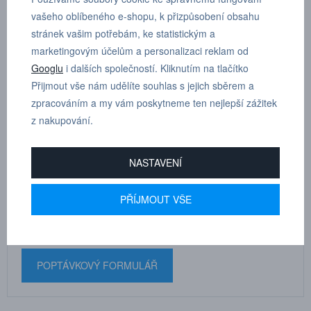
vašeho oblíbeného e-shopu, k přizpůsobení obsahu
Materiál: Hliník
stránek vašim potřebám, ke statistickým a
marketingovým účelům a personalizaci reklam od
Pro desku s:
vnitřním závitem
Googlu
i dalších společností. Kliknutím na tlačítko
Přijmout vše nám udělíte souhlas s jejich sběrem a
zpracováním a my vám poskytneme ten nejlepší zážitek
z nakupování.
MARTIN
NASTAVENÍ
DRHOLEC
technické poradenství
PŘÍJMOUT VŠE
+420 731 517 942
POPTÁVKOVÝ FORMULÁŘ