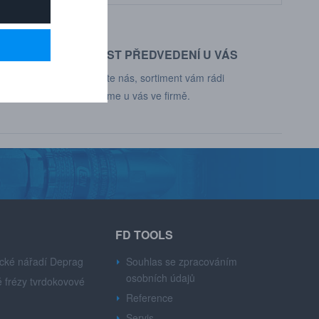
MOŽNOST PŘEDVEDENÍ U VÁS
d, Deprag,
Kontaktujte nás, sortiment vám rádi
představíme u vás ve firmě.
FD TOOLS
cké nářadí Deprag
Souhlas se zpracováním
osobních údajů
 frézy tvrdokovové
Reference
Servis