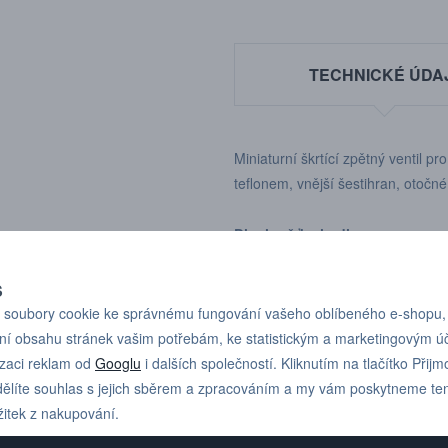
TECHNICKÉ ÚDA
Miniaturní škrtící zpětný ventil p
teflonem, vnější šestihran, oto
Dle tloušťky hadice
S
soubory cookie ke správnému fungování vašeho oblíbeného e-shopu,
ní obsahu stránek vašim potřebám, ke statistickým a marketingovým 
izaci reklam od
Googlu
i dalších společností. Kliknutím na tlačítko Přijm
Pro technické dotazy
+420 731 517 942
ělíte souhlas s jejich sběrem a zpracováním a my vám poskytneme te
nebo poptávky volejte
žitek z nakupování.