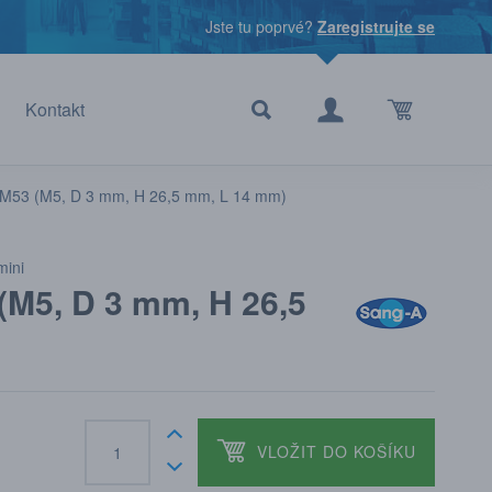
Jste tu poprvé?
Zaregistrujte se
Kontakt
M53 (M5, D 3 mm, H 26,5 mm, L 14 mm)
mini
M5, D 3 mm, H 26,5
VLOŽIT DO KOŠÍKU