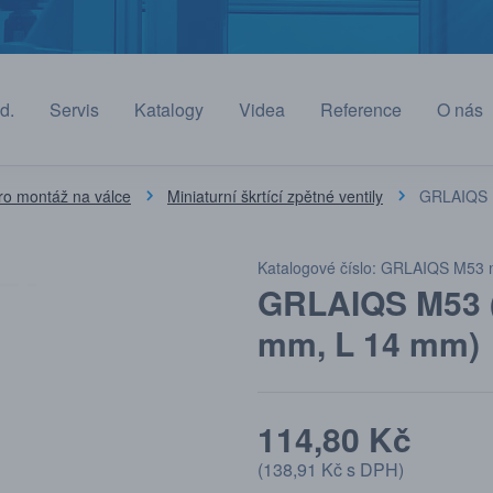
d.
Servis
Katalogy
Videa
Reference
O nás
ro montáž na válce
Miniaturní škrtící zpětné ventily
GRLAIQS 
Katalogové číslo: GRLAIQS M53 
GRLAIQS M53 (
mm, L 14 mm)
114,80 Kč
(
138,91 Kč
s DPH)