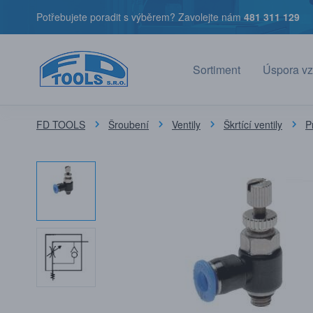
Potřebujete poradit s výběrem? Zavolejte nám
481 311 129
Sortiment
Úspora vz
FD TOOLS
Šroubení
Ventily
Škrtící ventily
P