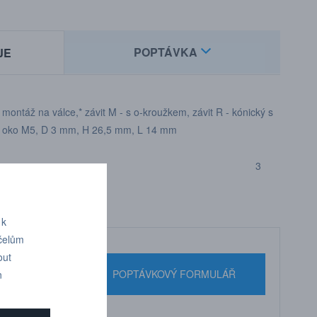
POPTÁVKA
JE
ro montáž na válce,* závit M - s o-kroužkem, závit R - kónický s
čné oko M5, D 3 mm, H 26,5 mm, L 14 mm
3
 k
účelům
out
nebo pište
POPTÁVKOVÝ FORMULÁŘ
n