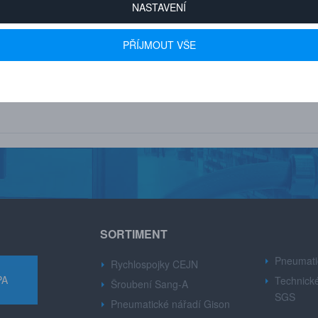
NASTAVENÍ
PŘÍJMOUT VŠE
 600+ FIREM
AUTORIZOVANÝ DEALER
u drobné i velké firmy z
Značek CEJN, Gison, Ingersoll Ran
růmyslu.
Dynabre, Sang-A.
SORTIMENT
Pneumati
Rychlospojky CEJN
PA
Technické
Šroubení Sang-A
SGS
Pneumatické nářadí Gison