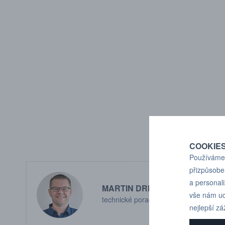
COOKIE
Používáme 
přizpůsobe
a personal
MARTIN DRHOLEC
vše nám ud
technické poradenství
nejlepší zá