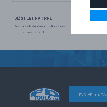
JIŽ 31 LET NA TRHU
DODÁVÁME DO
Máme bohaté zkušenosti z oboru,
Naši zákaznící jso
umíme vám poradit.
různých odvětví p
KONTAKTY & MA