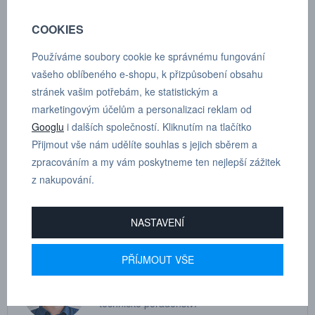
COOKIES
Používáme soubory cookie ke správnému fungování
POPTÁVKA
TECHNICKÉ ÚDAJE
vašeho oblíbeného e-shopu, k přizpůsobení obsahu
stránek vašim potřebám, ke statistickým a
marketingovým účelům a personalizaci reklam od
Googlu
i dalších společností. Kliknutím na tlačítko
Škrtící zpětný ventil pro montáž na válce, válcový závit s o-
Přijmout vše nám udělíte souhlas s jejich sběrem a
kroužkem, vnější šestihran, otočné oko.
zpracováním a my vám poskytneme ten nejlepší zážitek
z nakupování.
Dle tloušťky hadice
6
NASTAVENÍ
PŘÍJMOUT VŠE
MARTIN
DRHOLEC
technické poradenství