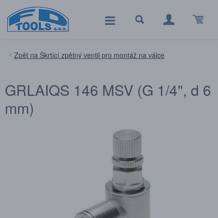
Škrtící zpětný ventil pro montáž na válce
GRLAIQS 146 MSV (G 1/4", d 6
mm)