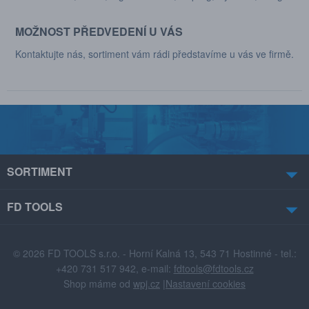
MOŽNOST PŘEDVEDENÍ U VÁS
Kontaktujte nás, sortiment vám rádi představíme u vás ve firmě.
SORTIMENT
FD TOOLS
© 2026 FD TOOLS s.r.o. - Horní Kalná 13, 543 71 Hostinné - tel.:
+420 731 517 942, e-mail:
fdtools@fdtools.cz
Shop máme od
wpj.cz
|
Nastavení cookies