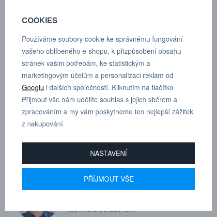
COOKIES
Používáme soubory cookie ke správnému fungování
POPTÁVKA
TECHNICKÉ ÚDAJE
vašeho oblíbeného e-shopu, k přizpůsobení obsahu
stránek vašim potřebám, ke statistickým a
marketingovým účelům a personalizaci reklam od
Googlu
i dalších společností. Kliknutím na tlačítko
Škrtící zpětný ventil pro montáž na válce, válcový závit s o-
Přijmout vše nám udělíte souhlas s jejich sběrem a
kroužkem, vnější šestihran, otočné oko.
zpracováním a my vám poskytneme ten nejlepší zážitek
z nakupování.
Dle tloušťky hadice
10
NASTAVENÍ
PŘÍJMOUT VŠE
MARTIN
DRHOLEC
technické poradenství