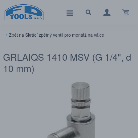
Škrtící zpětný ventil pro montáž na válce
GRLAIQS 1410 MSV (G 1/4", d
10 mm)