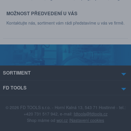
MOŽNOST PŘEDVEDENÍ U VÁS
Kontaktujte nás, sortiment vám rádi představíme u vás ve firmě.
SORTIMENT
FD TOOLS
© 2026 FD TOOLS s.r.o. - Horní Kalná 13, 543 71 Hostinné - tel.:
+420 731 517 942, e-mail:
fdtools@fdtools.cz
Shop máme od
wpj.cz
|
Nastavení cookies