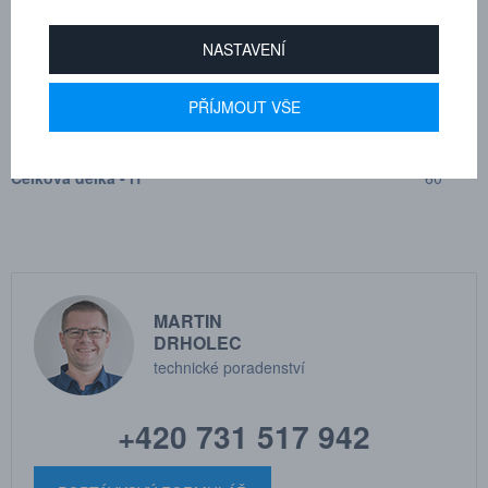
Průměr frézy - d1
19
NASTAVENÍ
Pracovní délka - l2
16
PŘÍJMOUT VŠE
Průměr stopky - d2
6
Celková délka - l1
60
MARTIN
DRHOLEC
technické poradenství
+420 731 517 942