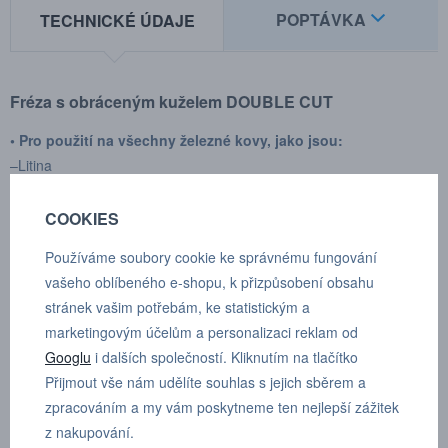
POPTÁVKA
TECHNICKÉ ÚDAJE
Fréza s obráceným kuželem
DOUBLE CUT
• Pro použití na všechny železné kovy, jako jsou:
–Litina
– Ocel < 60 HRC
– Nerezová ocel (INOX)
COOKIES
– Slitina niklu a titanu
Používáme soubory cookie ke správnému fungování
• Dále měď, mosaz, bronz
vašeho oblíbeného e-shopu, k přizpůsobení obsahu
Vysoký řezný účinek díky příčnému řezu
stránek vašim potřebám, ke statistickým a
– Hladký provoz
marketingovým účelům a personalizaci reklam od
– Krátké třísky
Googlu
i dalších společností. Kliknutím na tlačítko
Přijmout vše nám udělíte souhlas s jejich sběrem a
Výrobce:
SGS pro
zpracováním a my vám poskytneme ten nejlepší zážitek
Typ upínání:
válcové
z nakupování.