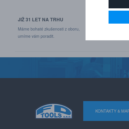
JIŽ 31 LET NA TRHU
DODÁVÁME DO
Máme bohaté zkušenosti z oboru,
Naši zákaznící jso
umíme vám poradit.
různých odvětví p
KONTAKTY & MA