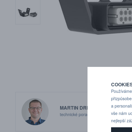
COOKIE
Používáme 
přizpůsobe
a personal
MARTIN DRHOLEC
vše nám ud
technické poradenství
nejlepší zá