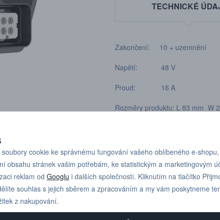
TECHNICKÉ ÚDA
Zakončení: 10 + uzemnění
Napětí: 48 V
Proud: 16 A
Rozměry produktu: L 83 mm 
S
soubory cookie ke správnému fungování vašeho oblíbeného e-shopu,
ní obsahu stránek vašim potřebám, ke statistickým a marketingovým 
izaci reklam od
Googlu
i dalších společností. Kliknutím na tlačítko Přijm
Pro technické dotazy
+420 731 517 942
ělíte souhlas s jejich sběrem a zpracováním a my vám poskytneme te
nebo poptávky volejte
žitek z nakupování.