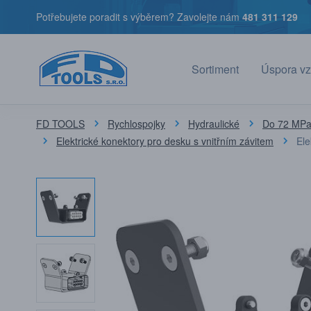
Potřebujete poradit s výběrem? Zavolejte nám
481 311 129
Sortiment
Úspora vz
FD TOOLS
Rychlospojky
Hydraulické
Do 72 MPa 
Elektrické konektory pro desku s vnitřním závitem
Ele