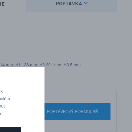
POPTÁVKA
JE
W 214 mm H1 138 mm H2 201 mm H3 5 mm
 k
účelům
out
nebo pište
POPTÁVKOVÝ FORMULÁŘ
n