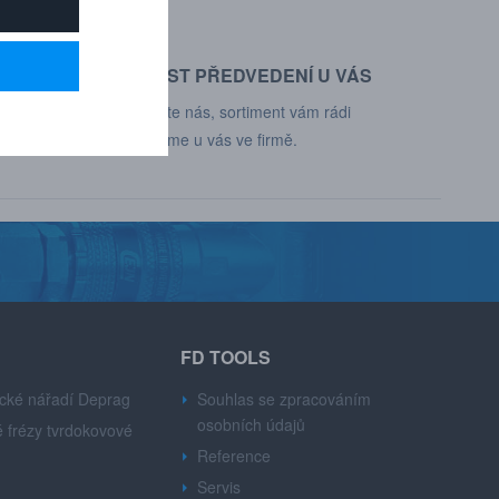
MOŽNOST PŘEDVEDENÍ U VÁS
d, Deprag,
Kontaktujte nás, sortiment vám rádi
představíme u vás ve firmě.
FD TOOLS
cké nářadí Deprag
Souhlas se zpracováním
osobních údajů
 frézy tvrdokovové
Reference
Servis