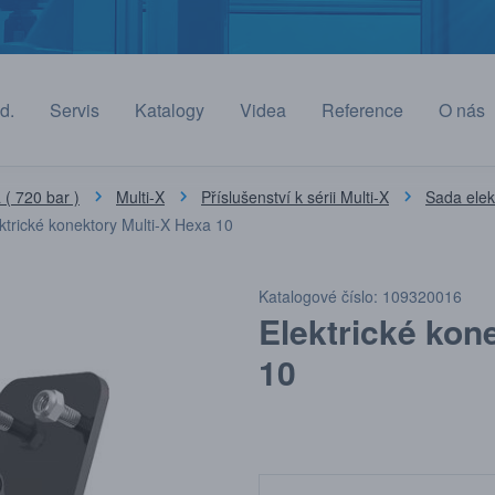
d.
Servis
Katalogy
Videa
Reference
O nás
( 720 bar )
Multi-X
Příslušenství k sérii Multi-X
Sada elek
ktrické konektory Multi-X Hexa 10
Katalogové číslo: 109320016
Elektrické kon
10