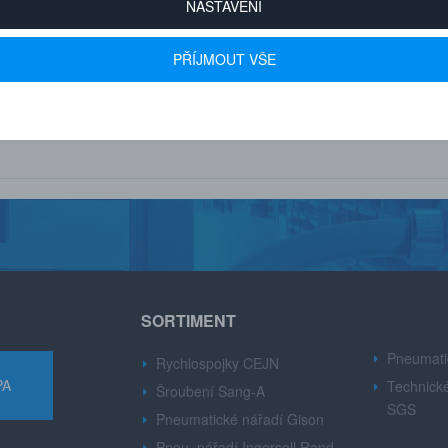
NASTAVENÍ
PŘÍJMOUT VŠE
 600+ FIREM
AUTORIZOVANÝ DEALER
u drobné i velké firmy z
Značek CEJN, Gison, Ingersoll Ran
růmyslu.
Dynabre, Sang-A.
SORTIMENT
Pneumati
Rychlospojky CEJN
PA
Technické
Šroubení Sang-A
SGS
Pneumatické nářadí Gison
Pneu. nářadí Ingersoll Rand