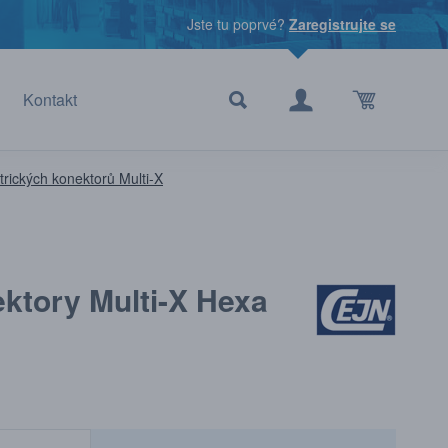
Jste tu poprvé?
Zaregistrujte se
Kontakt
trických konektorů Multi-X
ektory Multi-X Hexa