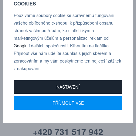
COOKIES
Zakončení: 10 + uzemnění
Používáme soubory cookie ke správnému fungování
vašeho oblíbeného e-shopu, k přizpůsobení obsahu
Napětí: 48 V
stránek vašim potřebám, ke statistickým a
Proud: 16 A
marketingovým účelům a personalizaci reklam od
Googlu
i dalších společností. Kliknutím na tlačítko
Rozměry produktu: L 138 mm W 132 mm H1 104 mm H2 - mm
Přijmout vše nám udělíte souhlas s jejich sběrem a
H3 5 mm
zpracováním a my vám poskytneme ten nejlepší zážitek
z nakupování.
NASTAVENÍ
MARTIN
PŘÍJMOUT VŠE
DRHOLEC
technické poradenství
+420 731 517 942