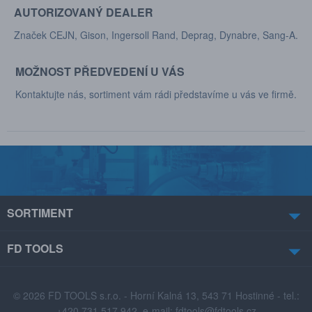
AUTORIZOVANÝ DEALER
Značek CEJN, Gison, Ingersoll Rand, Deprag, Dynabre, Sang-A.
MOŽNOST PŘEDVEDENÍ U VÁS
Kontaktujte nás, sortiment vám rádi představíme u vás ve firmě.
SORTIMENT
FD TOOLS
© 2026 FD TOOLS s.r.o. - Horní Kalná 13, 543 71 Hostinné - tel.:
+420 731 517 942, e-mail:
fdtools@fdtools.cz