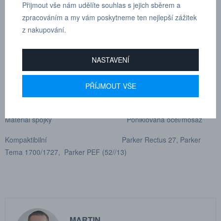
Přijmout vše nám udělíte souhlas s jejich sběrem a
zpracováním a my vám poskytneme ten nejlepší zážitek
Průtok 4000 l/min
z nakupování.
Max. pracovní tlak 16 bar
Min. tlak při roztržení 140 bar
NASTAVENÍ
Síla nutná ke spojení 140 N
PŘÍJMOUT VŠE
Rozsah teplot -20°C-+100°C
Materiál spojky Poniklovaná ocel/mosaz
Kompaktibilní Parker Rectus 27, Parker
Tema 1700/1727, Parker PEF (52//13)
MARTIN