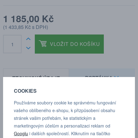
1 185,00 Kč
(
1 433,85 Kč
s DPH)
VLOŽIT DO KOŠÍKU
POPTÁVKA
TECHNICKÉ ÚDAJE
COOKIES
Používáme soubory cookie ke správnému fungování
Pro možnost množstevní slevy nás kontaktujte
vašeho oblíbeného e-shopu, k přizpůsobení obsahu
prostřednictvím poptávkového formuláře.
stránek vašim potřebám, ke statistickým a
TECHNICKÉ ÚDAJE
marketingovým účelům a personalizaci reklam od
Googlu
i dalších společností. Kliknutím na tlačítko
Průměr jmenovitého průtoku 10,4mm (13/32")