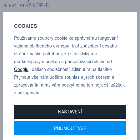
(
6 941,29 Kč
s DPH)
VLOŽIT DO KOŠÍKU
COOKIES
Používáme soubory cookie ke správnému fungování
vašeho oblíbeného e-shopu, k přizpůsobení obsahu
stránek vašim potřebám, ke statistickým a
POPTÁVKA
TECHNICKÉ ÚDAJE
marketingovým účelům a personalizaci reklam od
Googlu
i dalších společností. Kliknutím na tlačítko
Přijmout vše nám udělíte souhlas s jejich sběrem a
Nosnost : 2-4 kg
zpracováním a my vám poskytneme ten nejlepší zážitek
z nakupování.
Délka lanka: 2.5m
Hmotnost balanceru: 2,9 kg
NASTAVENÍ
PŘÍJMOUT VŠE